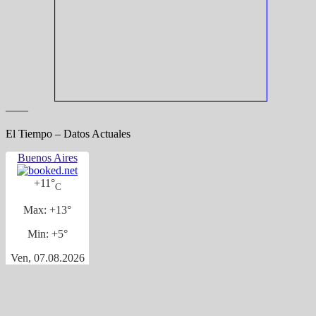
——
El Tiempo – Datos Actuales
Buenos Aires
+
11°
C
Max:
+
13°
Min:
+
5°
Ven, 07.08.2026