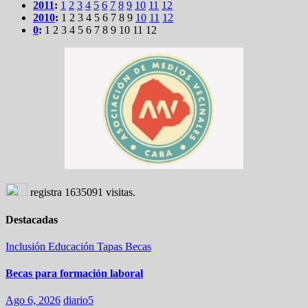
2011
:
1
2
3
4
5
6
7
8
9
10
11
12
2010
:
1
2
3
4
5
6
7
8
9
10
11
12
0
:
1
2
3
4
5
6
7
8
9
10
11
12
registra
1635091
visitas.
Destacadas
Inclusión
Educación
Tapas
Becas
Becas para formación laboral
Ago 6, 2026
diario5