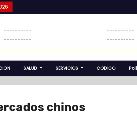
2026
----------
----------
----------
----------
CION
SALUD
SERVICIOS
CODIGO
Pol
ercados chinos