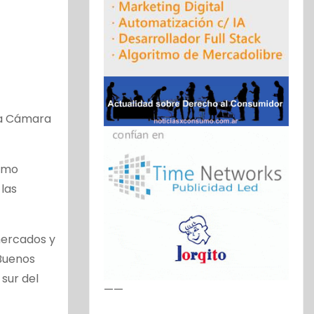
 la Cámara
como
las
mercados y
 Buenos
sur del
——