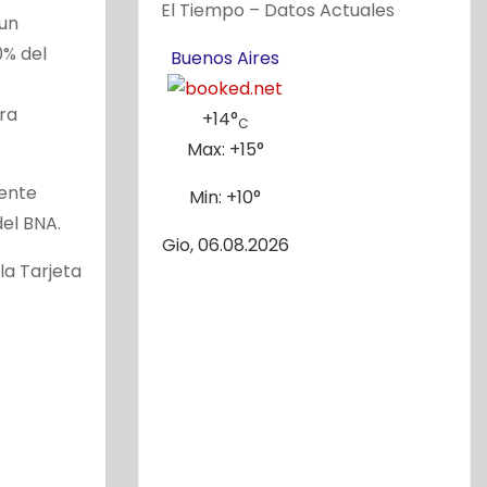
El Tiempo – Datos Actuales
 un
0% del
Buenos Aires
ra
+
14°
C
Max:
+
15°
gente
Min:
+
10°
del BNA.
Gio, 06.08.2026
la Tarjeta