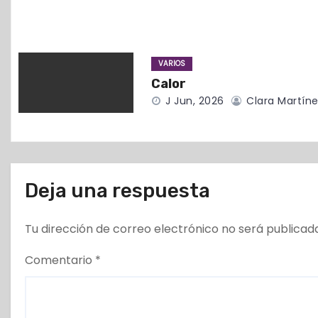
e
e
VARIOS
n
Calor
t
J Jun, 2026
Clara Martíne
r
a
Deja una respuesta
d
a
Tu dirección de correo electrónico no será publicad
s
Comentario
*