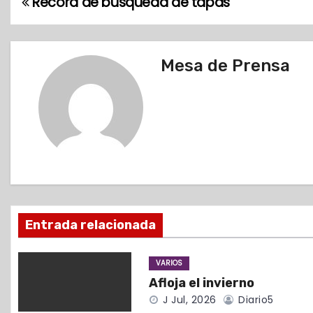
Record de búsqueda de tapas
N
a
v
Mesa de Prensa
e
g
a
c
i
Entrada relacionada
ó
VARIOS
n
Afloja el invierno
d
J Jul, 2026
Diario5