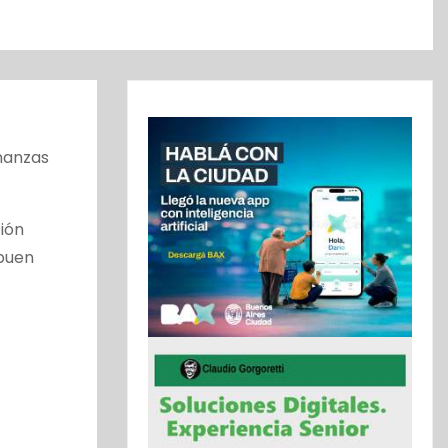
inanzas
ción
 buen