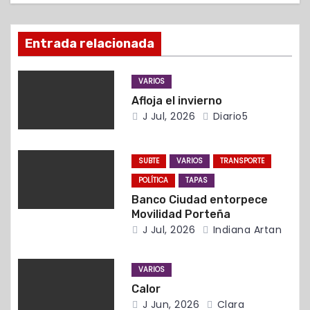
ó
Entrada relacionada
n
d
VARIOS
Afloja el invierno
e
J Jul, 2026
Diario5
e
n
SUBTE
VARIOS
TRANSPORTE
POLÍTICA
TAPAS
t
Banco Ciudad entorpece
Movilidad Porteña
r
J Jul, 2026
Indiana Artan
a
VARIOS
d
Calor
J Jun, 2026
Clara