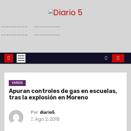
S
a
l
----------
----------
t
----------
----------
a
r
a
l
c
o
VARIOS
n
Apuran controles de gas en escuelas,
t
tras la explosión en Moreno
e
n
Por
diario5
i
Ago 2, 2018
d