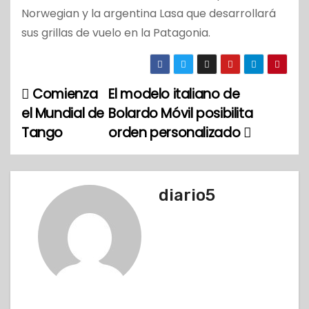
Norwegian y la argentina Lasa que desarrollará
sus grillas de vuelo en la Patagonia.
Comienza
El modelo italiano de
N
el Mundial de
Bolardo Móvil posibilita
a
Tango
orden personalizado
v
e
diario5
g
a
c
i