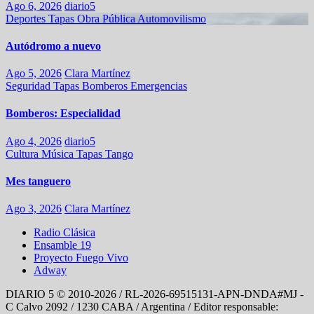
Ago 6, 2026
diario5
Deportes
Tapas
Obra Pública
Automovilismo
Autódromo a nuevo
Ago 5, 2026
Clara Martínez
Seguridad
Tapas
Bomberos
Emergencias
Bomberos: Especialidad
Ago 4, 2026
diario5
Cultura
Música
Tapas
Tango
Mes tanguero
Ago 3, 2026
Clara Martínez
Radio Clásica
Ensamble 19
Proyecto Fuego Vivo
Adway
DIARIO 5 © 2010-2026 / RL-2026-69515131-APN-DNDA#MJ -
C Calvo 2092 / 1230 CABA / Argentina / Editor responsable: