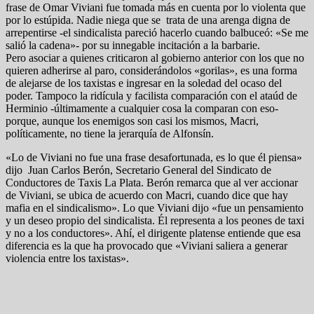
frase de Omar Viviani fue tomada más en cuenta por lo violenta que
por lo estúpida. Nadie niega que se trata de una arenga digna de
arrepentirse -el sindicalista pareció hacerlo cuando balbuceó: «Se me
salió la cadena»- por su innegable incitación a la barbarie.
Pero asociar a quienes criticaron al gobierno anterior con los que no
quieren adherirse al paro, considerándolos «gorilas», es una forma
de alejarse de los taxistas e ingresar en la soledad del ocaso del
poder. Tampoco la ridícula y facilista comparación con el ataúd de
Herminio -últimamente a cualquier cosa la comparan con eso-
porque, aunque los enemigos son casi los mismos, Macri,
políticamente, no tiene la jerarquía de Alfonsín.
«Lo de Viviani no fue una frase desafortunada, es lo que él piensa»
dijo Juan Carlos Berón, Secretario General del Sindicato de
Conductores de Taxis La Plata. Berón remarca que al ver accionar
de Viviani, se ubica de acuerdo con Macri, cuando dice que hay
mafia en el sindicalismo». Lo que Viviani dijo «fue un pensamiento
y un deseo propio del sindicalista. Él representa a los peones de taxi
y no a los conductores». Ahí, el dirigente platense entiende que esa
diferencia es la que ha provocado que «Viviani saliera a generar
violencia entre los taxistas».