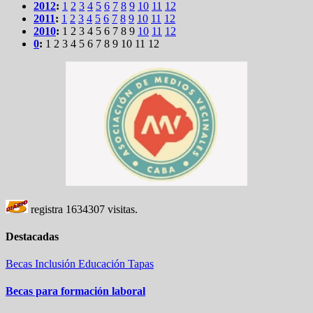
2012
:
1
2
3
4
5
6
7
8
9
10
11
12
2011
:
1
2
3
4
5
6
7
8
9
10
11
12
2010
:
1
2
3
4
5
6
7
8
9
10
11
12
0
:
1
2
3
4
5
6
7
8
9
10
11
12
registra
1634307
visitas.
Destacadas
Becas
Inclusión
Educación
Tapas
Becas para formación laboral