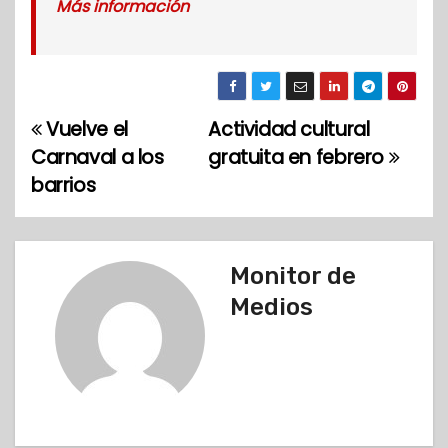
Más información
Vuelve el
Actividad cultural
N
Carnaval a los
gratuita en febrero
a
barrios
v
e
Monitor de
g
Medios
a
c
i