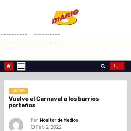
S
a
l
t
----------
----------
a
----------
----------
r
a
l
c
o
n
CULTURA
t
Vuelve el Carnaval a los barrios
e
porteños
n
i
Por
Monitor de Medios
d
Feb 2, 2022