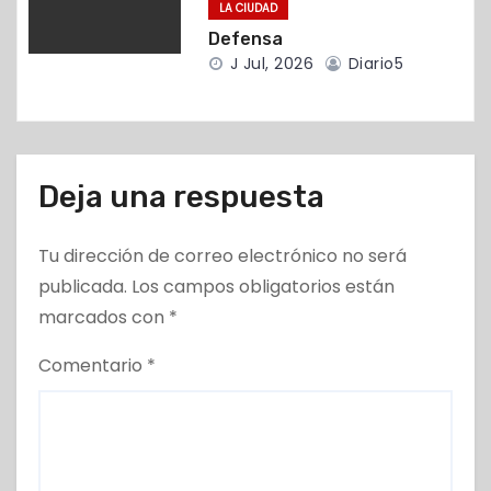
LA CIUDAD
s
Defensa
J Jul, 2026
Diario5
Deja una respuesta
Tu dirección de correo electrónico no será
publicada.
Los campos obligatorios están
marcados con
*
Comentario
*