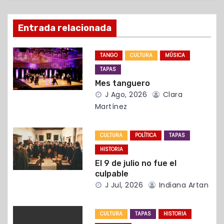
ó
Entrada relacionada
n
d
TANGO
CULTURA
MÚSICA
TAPAS
e
Mes tanguero
e
J Ago, 2026
Clara
Martínez
n
t
CULTURA
POLÍTICA
TAPAS
HISTORIA
r
El 9 de julio no fue el
culpable
a
J Jul, 2026
Indiana Artan
d
CULTURA
TAPAS
HISTORIA
a