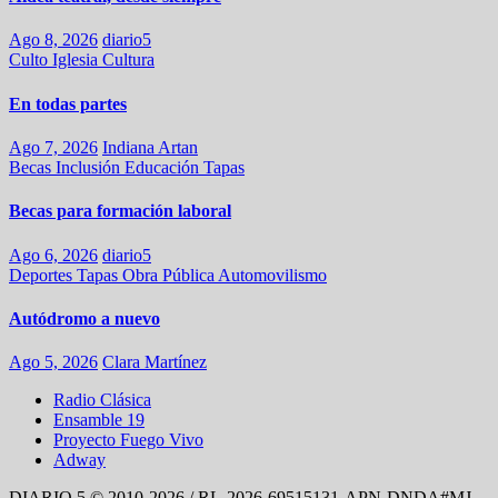
Ago 8, 2026
diario5
Culto
Iglesia
Cultura
En todas partes
Ago 7, 2026
Indiana Artan
Becas
Inclusión
Educación
Tapas
Becas para formación laboral
Ago 6, 2026
diario5
Deportes
Tapas
Obra Pública
Automovilismo
Autódromo a nuevo
Ago 5, 2026
Clara Martínez
Radio Clásica
Ensamble 19
Proyecto Fuego Vivo
Adway
DIARIO 5 © 2010-2026 / RL-2026-69515131-APN-DNDA#MJ -