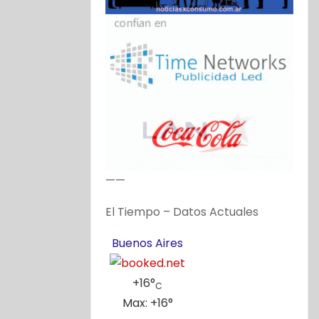
——
El Tiempo – Datos Actuales
Buenos Aires
+
16°
C
Max:
+
16°