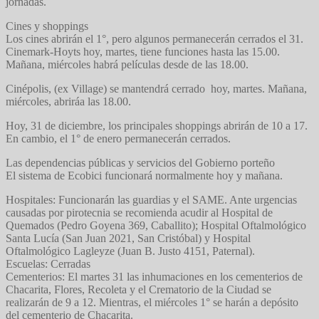
jornadas.
Cines y shoppings
Los cines abrirán el 1°, pero algunos permanecerán cerrados el 31.
Cinemark-Hoyts hoy, martes, tiene funciones hasta las 15.00.
Mañana, miércoles habrá películas desde de las 18.00.
Cinépolis, (ex Village) se mantendrá cerrado hoy, martes. Mañana,
miércoles, abriráa las 18.00.
Hoy, 31 de diciembre, los principales shoppings abrirán de 10 a 17.
En cambio, el 1° de enero permanecerán cerrados.
Las dependencias públicas y servicios del Gobierno porteño
El sistema de Ecobici funcionará normalmente hoy y mañana.
Hospitales: Funcionarán las guardias y el SAME. Ante urgencias
causadas por pirotecnia se recomienda acudir al Hospital de
Quemados (Pedro Goyena 369, Caballito); Hospital Oftalmológico
Santa Lucía (San Juan 2021, San Cristóbal) y Hospital
Oftalmológico Lagleyze (Juan B. Justo 4151, Paternal).
Escuelas: Cerradas
Cementerios: El martes 31 las inhumaciones en los cementerios de
Chacarita, Flores, Recoleta y el Crematorio de la Ciudad se
realizarán de 9 a 12. Mientras, el miércoles 1° se harán a depósito
del cementerio de Chacarita.