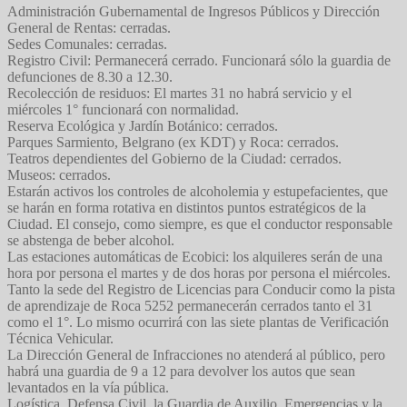
Administración Gubernamental de Ingresos Públicos y Dirección
General de Rentas: cerradas.
Sedes Comunales: cerradas.
Registro Civil: Permanecerá cerrado. Funcionará sólo la guardia de
defunciones de 8.30 a 12.30.
Recolección de residuos: El martes 31 no habrá servicio y el
miércoles 1° funcionará con normalidad.
Reserva Ecológica y Jardín Botánico: cerrados.
Parques Sarmiento, Belgrano (ex KDT) y Roca: cerrados.
Teatros dependientes del Gobierno de la Ciudad: cerrados.
Museos: cerrados.
Estarán activos los controles de alcoholemia y estupefacientes, que
se harán en forma rotativa en distintos puntos estratégicos de la
Ciudad. El consejo, como siempre, es que el conductor responsable
se abstenga de beber alcohol.
Las estaciones automáticas de Ecobici: los alquileres serán de una
hora por persona el martes y de dos horas por persona el miércoles.
Tanto la sede del Registro de Licencias para Conducir como la pista
de aprendizaje de Roca 5252 permanecerán cerrados tanto el 31
como el 1°. Lo mismo ocurrirá con las siete plantas de Verificación
Técnica Vehicular.
La Dirección General de Infracciones no atenderá al público, pero
habrá una guardia de 9 a 12 para devolver los autos que sean
levantados en la vía pública.
Logística, Defensa Civil, la Guardia de Auxilio, Emergencias y la