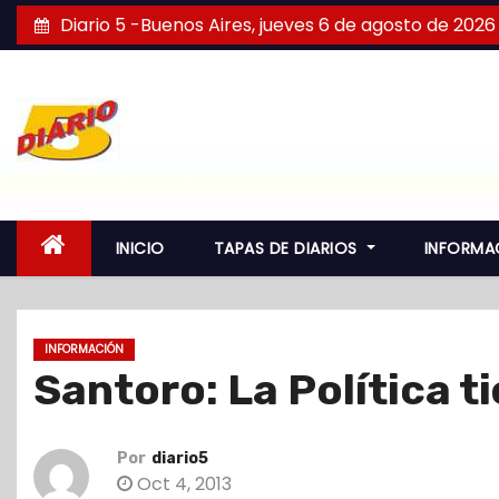
S
Diario 5 -Buenos Aires, jueves 6 de agosto de 2026
a
l
t
a
r
a
l
INICIO
TAPAS DE DIARIOS
INFORMA
c
o
n
INFORMACIÓN
t
Santoro: La Política t
e
n
i
Por
diario5
d
Oct 4, 2013