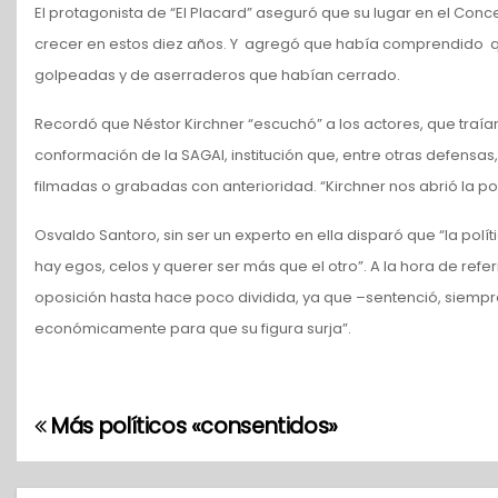
El protagonista de “El Placard” aseguró que su lugar en el Conce
crecer en estos diez años. Y agregó que había comprendido 
golpeadas y de aserraderos que habían cerrado.
Recordó que Néstor Kirchner “escuchó” a los actores, que traí
conformación de la SAGAI, institución que, entre otras defensas
filmadas o grabadas con anterioridad. “Kirchner nos abrió la po
Osvaldo Santoro, sin ser un experto en ella disparó que “la polí
hay egos, celos y querer ser más que el otro”. A la hora de ref
oposición hasta hace poco dividida, ya que –sentenció, siempr
económicamente para que su figura surja”.
Más políticos «consentidos»
N
a