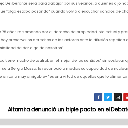
jo Deliberante será para trabajar por sus vecinos, a quienes dijo hab
que “algo estaba pasando” cuando volvió a escuchar sonidos de ch
an 75 años reclamando por el derecho de propiedad intelectual y pro
, hoy preserva los derechos de los actores ante la difusión repetida
sibilidad de dar algo de nosotros”
tica tiene mucho de teatral, en el mejor de los sentidos” sin soslayar
erirse a Sergio Massa, le reconoció a medias su capacidad de nuclear
e en tono muy amigable- “es una virtud de aquellos que lo alimenta
Altamira denunció un triple pacto en el Deba