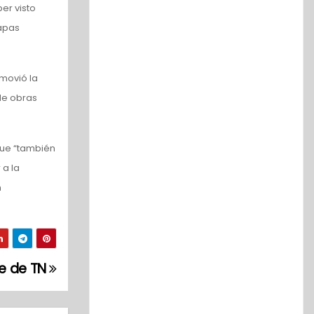
er visto
apas
movió la
 de obras
 que “también
 a la
n
te de TN