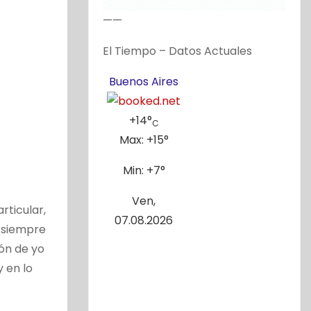
——
El Tiempo – Datos Actuales
Buenos Aires
+
14°
C
Max:
+
15°
Min:
+
7°
Ven,
rticular,
07.08.2026
e siempre
ión de yo
 en lo