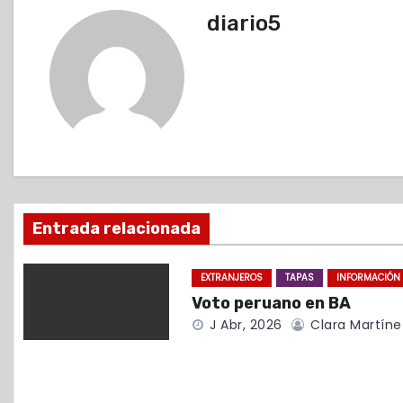
v
diario5
e
g
a
c
i
Entrada relacionada
ó
EXTRANJEROS
TAPAS
INFORMACIÓN
n
Voto peruano en BA
d
J Abr, 2026
Clara Martíne
e
e