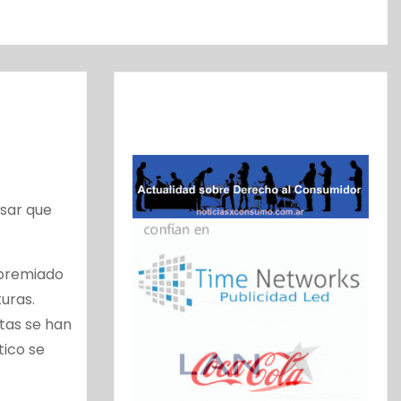
nsar que
ipremiado
uras.
stas se han
tico se