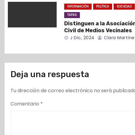
INFORMACIÓN
POLÍTICA
SOCIEDAD
n
TAPAS
t
Distinguen a la Asociació
Civil de Medios Vecinales
r
J Dic, 2024
Clara Martíne
a
d
Deja una respuesta
a
s
Tu dirección de correo electrónico no será publicad
Comentario
*