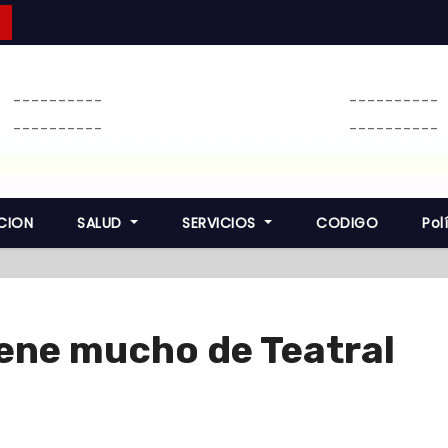
----------
----------
----------
----------
CION
SALUD
SERVICIOS
CODIGO
Pol
iene mucho de Teatral