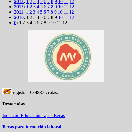
2013
:
1
2
3
4
5
6
7
8
9
10
11
12
2012
:
1
2
3
4
5
6
7
8
9
10
11
12
2011
:
1
2
3
4
5
6
7
8
9
10
11
12
2010
:
1
2
3
4
5
6
7
8
9
10
11
12
0
:
1
2
3
4
5
6
7
8
9
10
11
12
registra
1634837
visitas.
Destacadas
Inclusión
Educación
Tapas
Becas
Becas para formación laboral