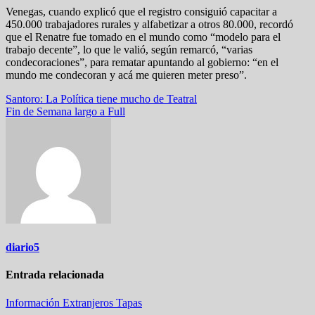
Venegas, cuando explicó que el registro consiguió capacitar a
450.000 trabajadores rurales y alfabetizar a otros 80.000, recordó
que el Renatre fue tomado en el mundo como “modelo para el
trabajo decente”, lo que le valió, según remarcó, “varias
condecoraciones”, para rematar apuntando al gobierno: “en el
mundo me condecoran y acá me quieren meter preso”.
Navegación
Santoro: La Política tiene mucho de Teatral
Fin de Semana largo a Full
de
entradas
diario5
Entrada relacionada
Información
Extranjeros
Tapas