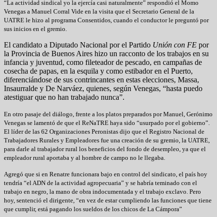
“La actividad sindical yo la ejercía casi naturalmente” respondió el Momo
Venegas a Manuel Corral Vide en la visita que el Secretario General de la
UATRE le hizo al programa Consentidos, cuando el conductor le preguntó por
sus inicios en el gremio.
El candidato a Diputado Nacional por el Partido
Unión con FE
por
la Provincia de Buenos Aires hizo un racconto de los trabajos en su
infancia y juventud, como fileteador de pescado, en campañas de
cosecha de papas, en la esquila y como estibador en el Puerto,
diferenciándose de sus contrincantes en estas elecciones, Massa,
Insaurralde y De Narváez, quienes, según Venegas, “hasta puedo
atestiguar que no han trabajado nunca”.
En otro pasaje del diálogo, frente a los platos preparados por Manuel, Gerónimo
Venegas se lamentó de que el ReNaTRE haya sido “usurpado por el gobierno”.
El líder de las 62 Organizaciones Peronistas dijo que el Registro Nacional de
Trabajadores Rurales y Empleadores fue una creación de su gremio, la UATRE,
para darle al trabajador rural los beneficios del fondo de desempleo, ya que el
empleador rural aportaba y al hombre de campo no le llegaba.
Agregó que si en Renatre funcionara bajo en control del sindicato, el país hoy
tendría “el ADN de la actividad agropecuaria” y se habría teminado con el
trabajo en negro, la mano de obra indocumentada y el trabajo exclavo. Pero
hoy, sentenció el dirigente, “en vez de estar cumpliendo las funciones que tiene
que cumplir, está pagando los sueldos de los chicos de La Cámpora”