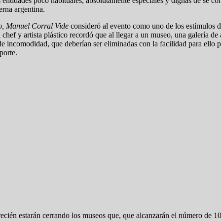
ntidades poco habituales, absolutamente especiales y dignas de se consi
erna argentina.
o, Manuel Corral Vide
consideró al evento como uno de los estímulos de
 chef y artista plástico recordó que al llegar a un museo, una galería d
 de incomodidad, que deberían ser eliminadas con la facilidad para ello po
porte.
recién estarán cerrando los museos que, que alcanzarán el número de 