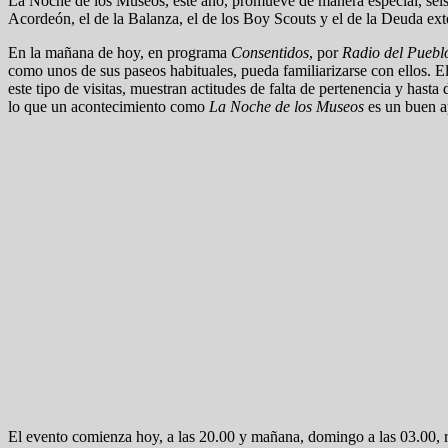
La Noche de los Museos, este año, promueve de manera especial, seis e
Acordeón, el de la Balanza, el de los Boy Scouts y el de la Deuda ext
En la mañana de hoy, en programa
Consentidos
, por
Radio del Puebl
como unos de sus paseos habituales, pueda familiarizarse con ellos. El
este tipo de visitas, muestran actitudes de falta de pertenencia y hasta
lo que un acontecimiento como
La Noche de los Museos
es un buen a
El evento comienza hoy, a las 20.00 y mañana, domingo a las 03.00, 