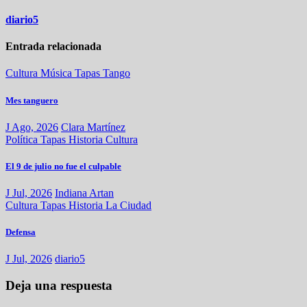
diario5
Entrada relacionada
Cultura
Música
Tapas
Tango
Mes tanguero
J Ago, 2026
Clara Martínez
Política
Tapas
Historia
Cultura
El 9 de julio no fue el culpable
J Jul, 2026
Indiana Artan
Cultura
Tapas
Historia
La Ciudad
Defensa
J Jul, 2026
diario5
Deja una respuesta