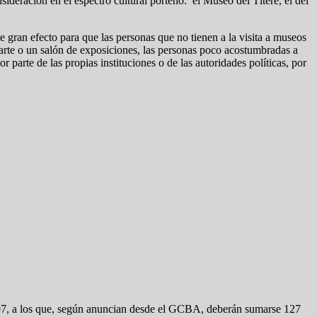
deración en el espectro cultural porteño: el Museo del Títere, el del
 gran efecto para que las personas que no tienen a la visita a museos
e arte o un salón de exposiciones, las personas poco acostumbradas a
r parte de las propias instituciones o de las autoridades políticas, por
107, a los que, según anuncian desde el GCBA, deberán sumarse 127