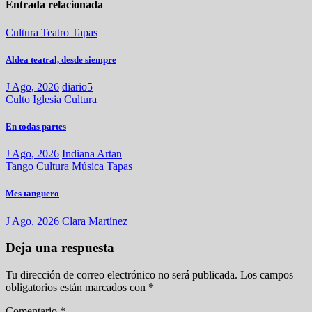
Entrada relacionada
Cultura
Teatro
Tapas
Aldea teatral, desde siempre
J Ago, 2026
diario5
Culto
Iglesia
Cultura
En todas partes
J Ago, 2026
Indiana Artan
Tango
Cultura
Música
Tapas
Mes tanguero
J Ago, 2026
Clara Martínez
Deja una respuesta
Tu dirección de correo electrónico no será publicada.
Los campos
obligatorios están marcados con
*
Comentario
*