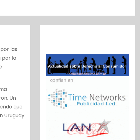
por las
 por la
e
uma
ron. Un
iendo que
en Uruguay