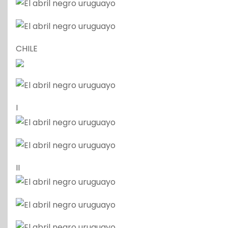
CHILE
I
II