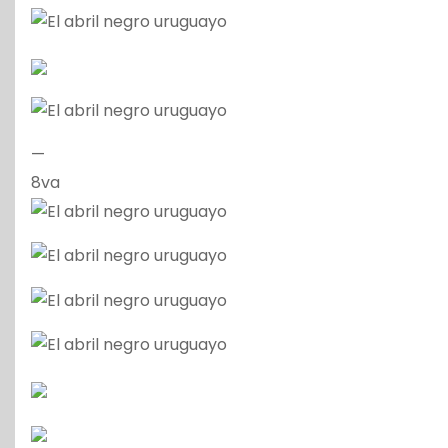
—
8va