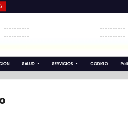
6
----------
----------
----------
----------
CION
SALUD
SERVICIOS
CODIGO
Pol
yo