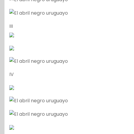
III
IV