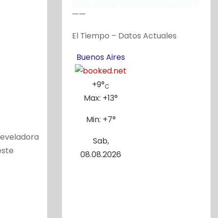
——
El Tiempo – Datos Actuales
Buenos Aires
+
9°
C
Max:
+
13°
Min:
+
7°
 develadora
Sab,
este
08.08.2026