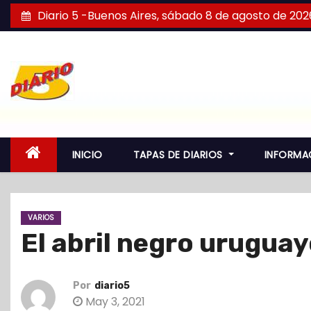
S
Diario 5 -Buenos Aires, sábado 8 de agosto de 202
a
l
t
a
r
a
l
INICIO
TAPAS DE DIARIOS
INFORMA
c
o
n
VARIOS
t
El abril negro urugua
e
n
i
Por
diario5
d
May 3, 2021