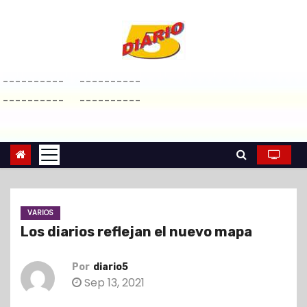
S
a
l
t
----------
----------
a
----------
----------
r
a
l
c
o
n
VARIOS
t
Los diarios reflejan el nuevo mapa
e
n
Por
diario5
i
Sep 13, 2021
d