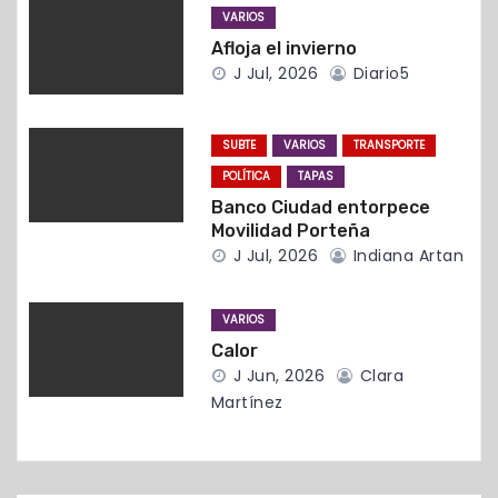
d
VARIOS
Afloja el invierno
e
J Jul, 2026
Diario5
e
n
SUBTE
VARIOS
TRANSPORTE
POLÍTICA
TAPAS
t
Banco Ciudad entorpece
Movilidad Porteña
r
J Jul, 2026
Indiana Artan
a
VARIOS
d
Calor
J Jun, 2026
Clara
a
Martínez
s