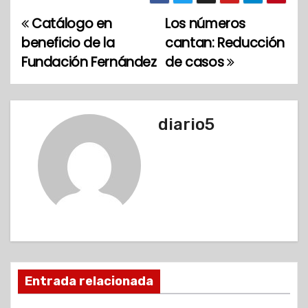
Catálogo en
Los números
N
beneficio de la
cantan: Reducción
a
Fundación Fernández
de casos
v
e
diario5
g
a
c
i
ó
Entrada relacionada
n