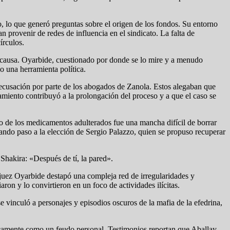
, lo que generó preguntas sobre el origen de los fondos. Su entorno
n provenir de redes de influencia en el sindicato. La falta de
írculos.
a causa. Oyarbide, cuestionado por donde se lo mire y a menudo
o una herramienta política.
recusación por parte de los abogados de Zanola. Estos alegaban que
amiento contribuyó a la prolongación del proceso y a que el caso se
o de los medicamentos adulterados fue una mancha difícil de borrar
dando paso a la elección de Sergio Palazzo, quien se propuso recuperar
Shakira: «Después de tí, la pared».
l juez Oyarbide destapó una compleja red de irregularidades y
on y lo convirtieron en un foco de actividades ilícitas.
e vinculó a personajes y episodios oscuros de la mafia de la efedrina,
icamente como un feudo personal. Testimonios reportan que Aballay