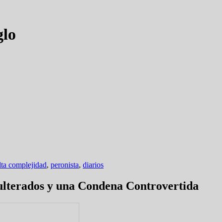
glo
lta complejidad
,
peronista
,
diarios
lterados y una Condena Controvertida