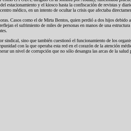
 del estacionamiento y el kiosco hasta la confiscación de revistas y dia
ntro médico, en un intento de ocultar la crisis que afectaba directament
as. Casos como el de Mirta Bentos, quien perdió a dos hijos debido a l
, reflejan el sufrimiento de miles de personas en manos de una estructura
tes.
tor sindical, sino que también cuestionó el funcionamiento de los orga
impunidad con la que operaba esta red en el corazón de la atención mé
erar un nivel de corrupción que no sólo desangra las arcas de la salud p