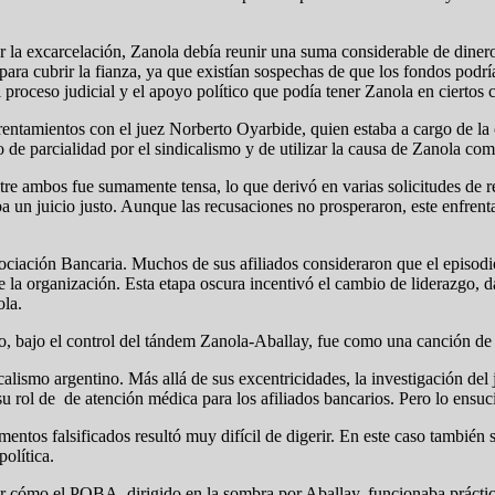
r la excarcelación, Zanola debía reunir una suma considerable de dinero
ara cubrir la fianza, ya que existían sospechas de que los fondos podría
proceso judicial y el apoyo político que podía tener Zanola en ciertos c
rentamientos con el juez Norberto Oyarbide, quien estaba a cargo de l
o de parcialidad por el sindicalismo y de utilizar la causa de Zanola com
ntre ambos fue sumamente tensa, lo que derivó en varias solicitudes de 
 un juicio justo. Aunque las recusaciones no prosperaron, este enfrent
ociación Bancaria. Muchos de sus afiliados consideraron que el episodi
 la organización. Esta etapa oscura incentivó el cambio de liderazgo, 
ola.
o, bajo el control del tándem Zanola-Aballay, fue como una canción de 
calismo argentino. Más allá de sus excentricidades, la investigación de
rol de de atención médica para los afiliados bancarios. Pero lo ensuciar
tos falsificados resultó muy difícil de digerir. En este caso también s
olítica.
lar cómo el POBA, dirigido en la sombra por Aballay, funcionaba práct