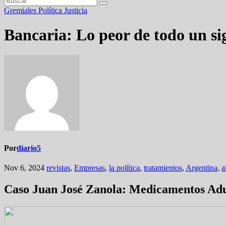
Gremiales
Política
Justicia
Bancaria: Lo peor de todo un si
Por
diario5
Nov 6, 2024
revistas
,
Empresas
,
la política
,
tratamientos
,
Argentina
,
a
Caso Juan José Zanola: Medicamentos Adu