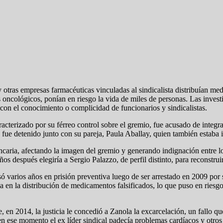
 otras empresas farmacéuticas vinculadas al sindicalista distribuían med
ncológicos, ponían en riesgo la vida de miles de personas. Las invest
 con el conocimiento o complicidad de funcionarios y sindicalistas.
racterizado por su férreo control sobre el gremio, fue acusado de integr
, fue detenido junto con su pareja, Paula Aballay, quien también estaba 
aria, afectando la imagen del gremio y generando indignación entre los
ños después elegiría a Sergio Palazzo, de perfil distinto, para reconstru
só varios años en prisión preventiva luego de ser arrestado en 2009 por
a en la distribución de medicamentos falsificados, lo que puso en riesgo
e, en 2014, la justicia le concedió a Zanola la excarcelación, un fallo
en ese momento el ex líder sindical padecía problemas cardíacos y otros