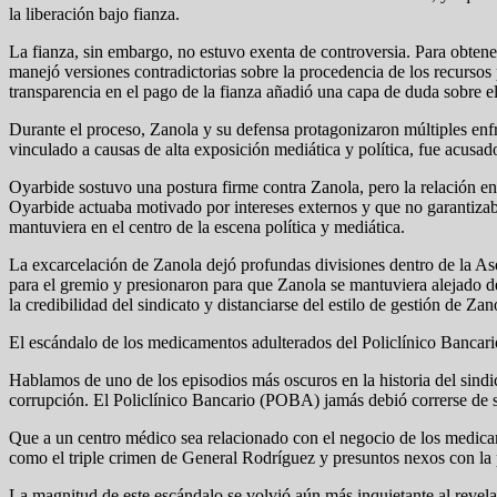
la liberación bajo fianza.
La fianza, sin embargo, no estuvo exenta de controversia. Para obtene
manejó versiones contradictorias sobre la procedencia de los recursos p
transparencia en el pago de la fianza añadió una capa de duda sobre el 
Durante el proceso, Zanola y su defensa protagonizaron múltiples enf
vinculado a causas de alta exposición mediática y política, fue acusad
Oyarbide sostuvo una postura firme contra Zanola, pero la relación e
Oyarbide actuaba motivado por intereses externos y que no garantizaba
mantuviera en el centro de la escena política y mediática.
La excarcelación de Zanola dejó profundas divisiones dentro de la As
para el gremio y presionaron para que Zanola se mantuviera alejado de
la credibilidad del sindicato y distanciarse del estilo de gestión de Zan
El escándalo de los medicamentos adulterados del Policlínico Bancari
Hablamos de uno de los episodios más oscuros en la historia del sindi
corrupción. El Policlínico Bancario (POBA) jamás debió correrse de su 
Que a un centro médico sea relacionado con el negocio de los medicamen
como el triple crimen de General Rodríguez y presuntos nexos con la p
La magnitud de este escándalo se volvió aún más inquietante al reve