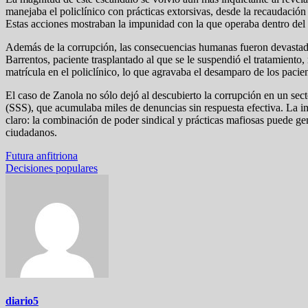
manejaba el policlínico con prácticas extorsivas, desde la recaudación
Estas acciones mostraban la impunidad con la que operaba dentro del ce
Además de la corrupción, las consecuencias humanas fueron devastador
Barrentos, paciente trasplantado al que se le suspendió el tratamiento
matrícula en el policlínico, lo que agravaba el desamparo de los pacien
El caso de Zanola no sólo dejó al descubierto la corrupción en un sec
(SSS), que acumulaba miles de denuncias sin respuesta efectiva. La 
claro: la combinación de poder sindical y prácticas mafiosas puede gen
ciudadanos.
Navegación
Futura anfitriona
Decisiones populares
de
entradas
diario5