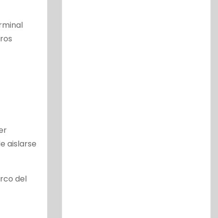
erminal
uros
er
e aislarse
arco del