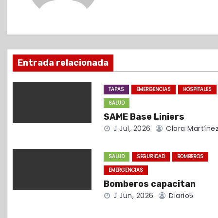
a
c
i
Entrada relacionada
ó
TAPAS
EMERGENCIAS
HOSPITALES
n
SALUD
d
SAME Base Liniers
J Jul, 2026
Clara Martíne
e
e
SALUD
SEGURIDAD
BOMBEROS
EMERGENCIAS
n
Bomberos capacitan
t
J Jun, 2026
Diario5
r