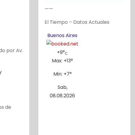
——
El Tiempo – Datos Actuales
Buenos Aires
do por Av.
+
9°
C
Max:
+
13°
y
Min:
+
7°
Sab,
08.08.2026
os de