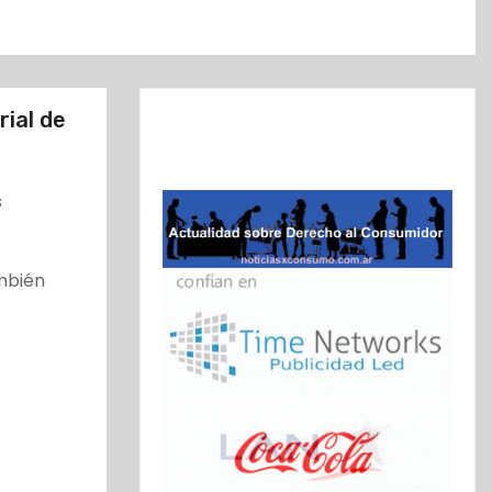
rial de
s
mbién