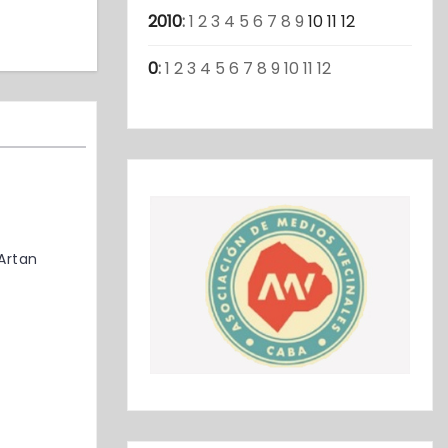
2010
:
1
2
3
4
5
6
7
8
9
10
11
12
0
:
1
2
3
4
5
6
7
8
9
10
11
12
Artan