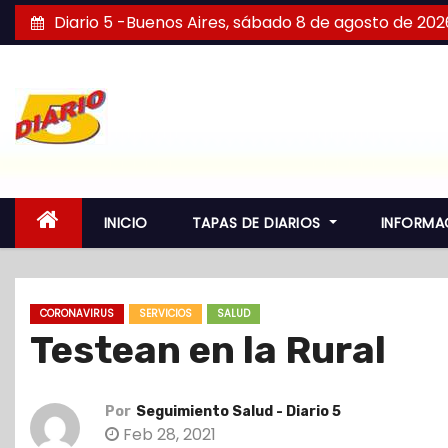
S
Diario 5 -Buenos Aires, sábado 8 de agosto de 202
a
l
t
a
r
a
l
INICIO
TAPAS DE DIARIOS
INFORMA
c
o
n
CORONAVIRUS
SERVICIOS
SALUD
t
Testean en la Rural
e
n
i
Por
Seguimiento Salud - Diario 5
d
Feb 28, 2021