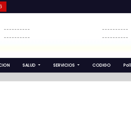
6
----------
----------
----------
----------
CION
SALUD
SERVICIOS
CODIGO
Pol