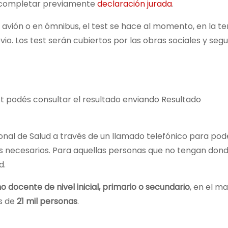
 completar previamente
declaración jurada
.
n avión o en ómnibus, el test se hace al momento, en la t
vio. Los test serán cubiertos por las obras sociales y seg
test podés consultar el resultado enviando Resultado
onal de Salud a través de un llamado telefónico para pod
os necesarios. Para aquellas personas que no tengan dond
d.
 docente de nivel inicial, primario o secundario
, en el m
ás de
21 mil personas
.