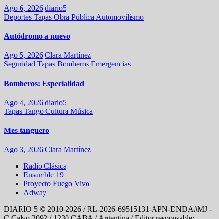
Ago 6, 2026
diario5
Deportes
Tapas
Obra Pública
Automovilismo
Autódromo a nuevo
Ago 5, 2026
Clara Martínez
Seguridad
Tapas
Bomberos
Emergencias
Bomberos: Especialidad
Ago 4, 2026
diario5
Tapas
Tango
Cultura
Música
Mes tanguero
Ago 3, 2026
Clara Martínez
Radio Clásica
Ensamble 19
Proyecto Fuego Vivo
Adway
DIARIO 5 © 2010-2026 / RL-2026-69515131-APN-DNDA#MJ -
C Calvo 2092 / 1230 CABA / Argentina / Editor responsable: