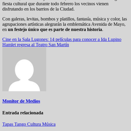
fiesta cultural que durante todo febrero los vecinos vienen
disfrutando en los barrios de la Ciudad.
Con galeras, levitas, bombos y platillos, fantasía, música y color, las
agrupaciones artísticas alegrarán la emblemática Avenida de Mayo,
en
un festejo único que es parte de nuestra historia
.
Navegación
Cine en la Sala Lugones: 14 películas para conocer a Ida Lupino
Hamlet regresa al Teatro San Martín
de
entradas
Monitor de Medios
Entrada relacionada
Tapas
Tango
Cultura
Música