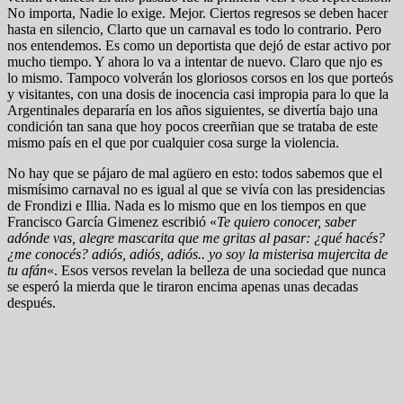
No importa, Nadie lo exige. Mejor. Ciertos regresos se deben hacer
hasta en silencio, Clarto que un carnaval es todo lo contrario. Pero
nos entendemos. Es como un deportista que dejó de estar activo por
mucho tiempo. Y ahora lo va a intentar de nuevo. Claro que njo es
lo mismo. Tampoco volverán los gloriosos corsos en los que porteós
y visitantes, con una dosis de inocencia casi impropia para lo que la
Argentinales depararía en los años siguientes, se divertía bajo una
condición tan sana que hoy pocos creerñian que se trataba de este
mismo país en el que por cualquier cosa surge la violencia.
No hay que se pájaro de mal agüero en esto: todos sabemos que el
mismísimo carnaval no es igual al que se vivía con las presidencias
de Frondizi e Illia. Nada es lo mismo que en los tiempos en que
Francisco García Gimenez escribió «
Te quiero conocer, saber
adónde vas, alegre mascarita que me gritas al pasar: ¿qué hacés?
¿me conocés? adiós, adiós, adiós.. yo soy la misterisa mujercita de
tu afán
«. Esos versos revelan la belleza de una sociedad que nunca
se esperó la mierda que le tiraron encima apenas unas decadas
después.