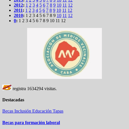
2012
:
1
2
3
4
5
6
7
8
9
10
11
12
2011
:
1
2
3
4
5
6
7
8
9
10
11
12
2010
:
1
2
3
4
5
6
7
8
9
10
11
12
0
:
1
2
3
4
5
6
7
8
9
10
11
12
registra
1634294
visitas.
Destacadas
Becas
Inclusión
Educación
Tapas
Becas para formación laboral