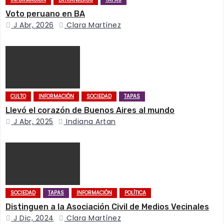
n
Voto peruano en BA
J Abr, 2026
Clara Martínez
d
e
e
n
CULTO
INFORMACIÓN
SOCIEDAD
TAPAS
Llevó el corazón de Buenos Aires al mundo
t
J Abr, 2025
Indiana Artan
r
a
d
SOCIEDAD
TAPAS
INFORMACIÓN
POLÍTICA
a
Distinguen a la Asociación Civil de Medios Vecinales
s
J Dic, 2024
Clara Martínez