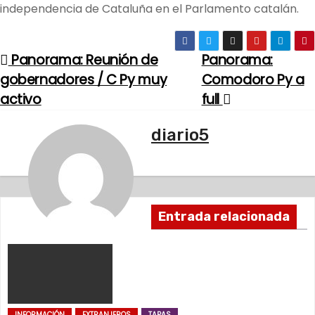
independencia de Cataluña en el Parlamento catalán.
Panorama: Reunión de
Panorama:
N
gobernadores / C Py muy
Comodoro Py a
a
activo
full
v
diario5
e
g
a
Entrada relacionada
c
i
ó
INFORMACIÓN
EXTRANJEROS
TAPAS