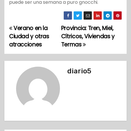
puede ser una semana a puro gnocchi.
Verano en la
Provincia: Tren, Miel,
N
Ciudad y otras
Cítricos, Viviendas y
a
atracciones
Termas
v
e
diario5
g
a
c
i
ó