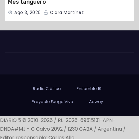
Mes tanguero
Ago 3, 2026
Clara Martínez
Radio Clásica
Ensamble 19
Proyecto Fuego Vivo
Adway
DIARIO 5 © 2010-2026 / RL-2026-69515131-APN-
DNDA#MJ -
C Calvo 2092 / 1230 CABA / Argentina /
Editor responsable: Carlos Allo.