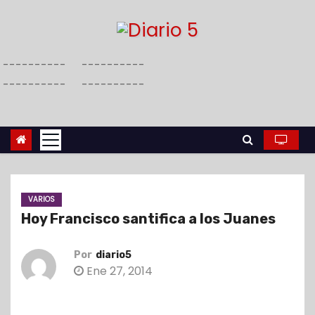
S
a
l
----------
----------
t
----------
----------
a
r
a
l
c
o
VARIOS
n
Hoy Francisco santifica a los Juanes
t
e
Por
diario5
n
Ene 27, 2014
i
d