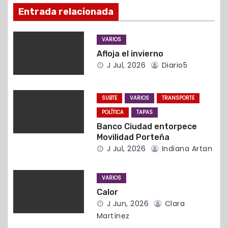
Entrada relacionada
n
d
VARIOS
Afloja el invierno
e
J Jul, 2026
Diario5
e
n
SUBTE
VARIOS
TRANSPORTE
POLÍTICA
TAPAS
t
Banco Ciudad entorpece
Movilidad Porteña
r
J Jul, 2026
Indiana Artan
a
VARIOS
d
Calor
J Jun, 2026
Clara
a
Martínez