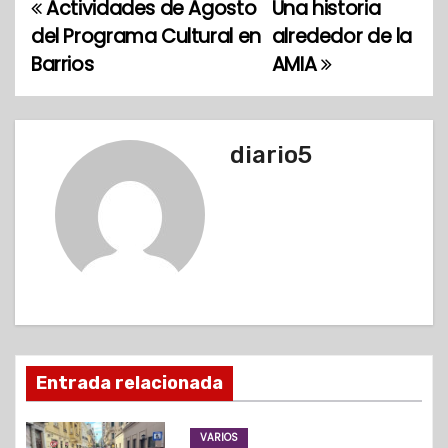
Actividades de Agosto
Una historia
N
del Programa Cultural en
alrededor de la
a
Barrios
AMIA
v
e
diario5
g
a
c
i
ó
Entrada relacionada
n
d
VARIOS