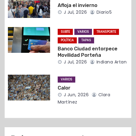
Afloja el invierno
e
J Jul, 2026
Diario5
e
n
SUBTE
VARIOS
TRANSPORTE
POLÍTICA
TAPAS
t
Banco Ciudad entorpece
Movilidad Porteña
r
J Jul, 2026
Indiana Artan
a
VARIOS
d
Calor
J Jun, 2026
Clara
a
Martínez
s