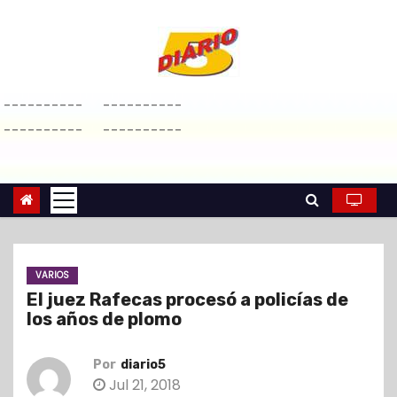
S
a
l
t
----------
----------
a
----------
----------
r
a
l
c
o
n
VARIOS
t
El juez Rafecas procesó a policías de
e
los años de plomo
n
i
Por
diario5
d
Jul 21, 2018