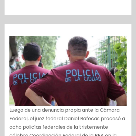
o
Luego de una denuncia propia ante la Cámara
Federal, el juez federal Daniel Rafecas procesó a
ocho policías federales de la tristemente
célebre Coordinación Federal de la PFA en la