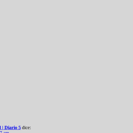
 | Diario 5
dice:
27 am