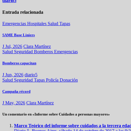
diario5
Entrada relacionada
Emergencias
Hospitales
Salud
Tapas
SAME Base Liniers
J Jul, 2026
Clara Martínez
Salud
Seguridad
Bomberos
Emergencias
Bomberos capacitan
J Jun, 2026
diario5
Salud
Seguridad
Tapas
Policía
Donación
Campaña récord
J May, 2026
Clara Martínez
Un comentario en «Informe sobre Cuidados a personas mayores»
Marco Teórico del informe sobre cuidados a la tercera edad
Diario 5 -Buenos Aires, sábado 14 de octubre de 2017 a las 9: