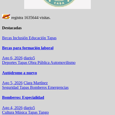
registra
1635644
visitas.
Destacadas
Becas
Inclusión
Educación
Tapas
Becas para formación laboral
Ago 6, 2026
diario5
Deportes
Tapas
Obra Pública
Automovilismo
Autódromo a nuevo
Ago 5, 2026
Clara Martínez
Seguridad
Tapas
Bomberos
Emergencias
Bomberos: Especialidad
Ago 4, 2026
diario5
Cultura
Música
Tapas
Tango