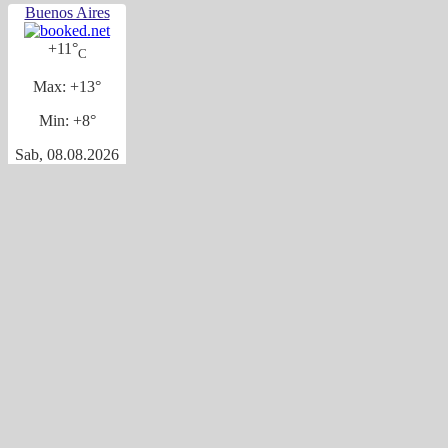
Buenos Aires
+
11°
C
Max:
+
13°
Min:
+
8°
Sab, 08.08.2026