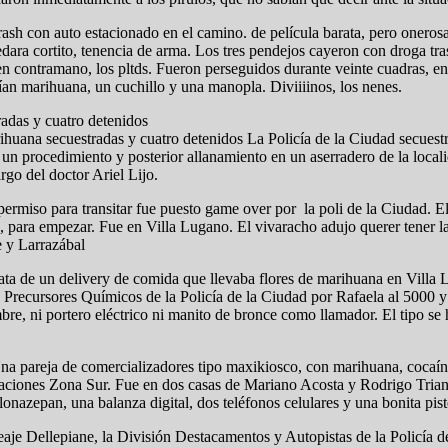
rash con auto estacionado en el camino. de película barata, pero oneros
quedara cortito, tenencia de arma. Los tres pendejos cayeron con droga t
 contramano, los pltds. Fueron perseguidos durante veinte cuadras, ent
ían marihuana, un cuchillo y una manopla. Diviiiinos, los nenes.
adas y cuatro detenidos
ihuana secuestradas y cuatro detenidos La Policía de la Ciudad secuest
n procedimiento y posterior allanamiento en un aserradero de la local
rgo del doctor Ariel Lijo.
miso para transitar fue puesto game over por la poli de la Ciudad. El 
 para empezar. Fue en Villa Lugano. El vivaracho adujo querer tener la
e y Larrazábal
trata de un delivery de comida que llevaba flores de marihuana en Villa
 Precursores Químicos de la Policía de la Ciudad por Rafaela al 5000 y
bre, ni portero eléctrico ni manito de bronce como llamador. El tipo se 
na pareja de comercializadores tipo maxikiosco, con marihuana, cocaína 
eraciones Zona Sur. Fue en dos casas de Mariano Acosta y Rodrigo Trian
lonazepan, una balanza digital, dos teléfonos celulares y una bonita pist
Peaje Dellepiane, la División Destacamentos y Autopistas de la Policía 