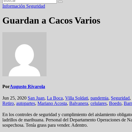
Información
Seguridad
Guardan a Cacos Varios
Por
Augusto Rivarola
Jun 25, 2020
San Juan
,
La Boca
,
Villa Soldati
,
pandemia
,
Seguridad
,
Retiro
,
autopartes
,
Mariano Acosta
,
Balvanera
,
celulares
,
Boedo
,
Barr
En los controles de seguridad y cumplimiento del aislamiento obligatori
ladrillos de marihuana. Personal del Departamento Operaciones de Narc
sospechosa. Tenía grass para vender. Adentro.