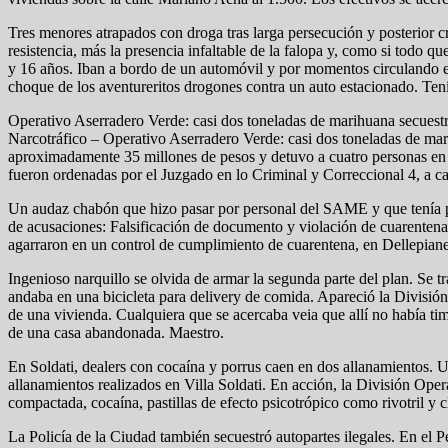
Tres menores atrapados con droga tras larga persecución y posterior c
resistencia, más la presencia infaltable de la falopa y, como si todo 
y 16 años. Iban a bordo de un automóvil y por momentos circulando en
choque de los aventureritos drogones contra un auto estacionado. Ten
Operativo Aserradero Verde: casi dos toneladas de marihuana secuestr
Narcotráfico – Operativo Aserradero Verde: casi dos toneladas de mar
aproximadamente 35 millones de pesos y detuvo a cuatro personas en u
fueron ordenadas por el Juzgado en lo Criminal y Correccional 4, a ca
Un audaz chabón que hizo pasar por personal del SAME y que tenía per
de acusaciones: Falsificación de documento y violación de cuarentena,
agarraron en un control de cumplimiento de cuarentena, en Dellepian
Ingenioso narquillo se olvida de armar la segunda parte del plan. Se 
andaba en una bicicleta para delivery de comida. Apareció la División
de una vivienda. Cualquiera que se acercaba veia que allí no había tim
de una casa abandonada. Maestro.
En Soldati, dealers con cocaína y porrus caen en dos allanamientos. U
allanamientos realizados en Villa Soldati. En acción, la División Op
compactada, cocaína, pastillas de efecto psicotrópico como rivotril y c
La Policía de la Ciudad también secuestró autopartes ilegales. En el 