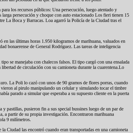
a para los recursos públicos: Una persecución, luego atentado y
ras larga persecución y choque con auto estacionado Los fieri tienen 15
re La Boca y Barracas. Loa agarró la Policía de la Ciudad tras el
ró en las últimas horas 1.950 kilogramos de marihuana, valuados en
idad bonaerense de General Rodríguez. Las tareas de inteligencia
tipo se manejaba con chalecos falsos. El tipo cargó con una ensalada
 libertad de circulación con su camioneta durante la cuarentena.Lo
 Luro. La Poli lo cazó con unos de 90 gramos de flores porras, cuando
 vieron al pirulo manipulando un celular y simulando tocar el timbre
había parado a simular que esperaba a su supuesto cliente en la puerta
y pastillas, pusieron fin a sus special bussines luego de un par de
a, a partir de su propia investigación. Encontraron marihuana
ola 9 milímetros.
de la Ciudad las encontró cuando eran transportadas en una camioneta