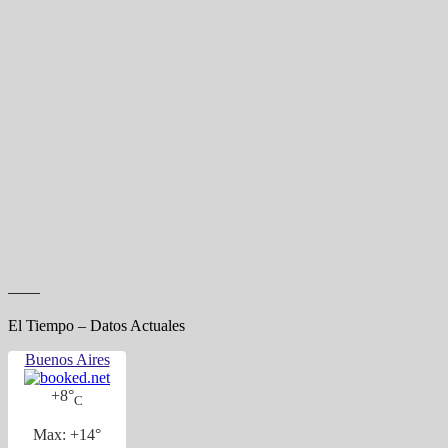
——
El Tiempo – Datos Actuales
Buenos Aires
+
8°
C
Max:
+
14°