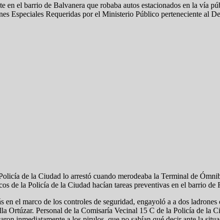
e en el barrio de Balvanera que robaba autos estacionados en la vía púb
ones Especiales Requeridas por el Ministerio Público perteneciente al 
 Policía de la Ciudad lo arrestó cuando merodeaba la Terminal de Ómnib
s de la Policía de la Ciudad hacían tareas preventivas en el barrio de 
s en el marco de los controles de seguridad, engayoló a a dos ladrones 
 Villa Ortúzar. Personal de la Comisaría Vecinal 15 C de la Policía de l
aron inmediatamente a los pirulos, que no sabían qué decir ante la situa