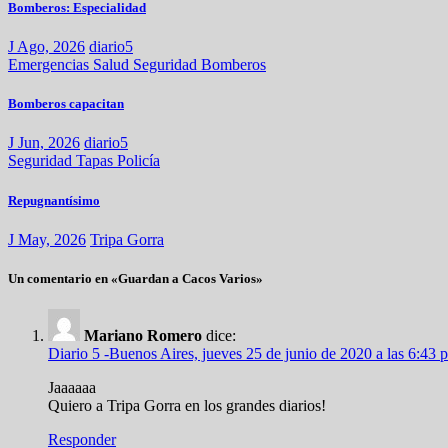
Bomberos: Especialidad
J Ago, 2026
diario5
Emergencias
Salud
Seguridad
Bomberos
Bomberos capacitan
J Jun, 2026
diario5
Seguridad
Tapas
Policía
Repugnantísimo
J May, 2026
Tripa Gorra
Un comentario en «Guardan a Cacos Varios»
Mariano Romero
dice:
Diario 5 -Buenos Aires, jueves 25 de junio de 2020 a las 6:43 
Jaaaaaa
Quiero a Tripa Gorra en los grandes diarios!
Responder