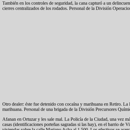
También en los controles de seguridad, la cana capturó a un delincuent
cierres centralizados de los rodados. Personal de la División Operaci
Otro dealer: éste fue detenido con cocaína y marihuana en Retiro. La
marihuana. Personal de una brigada de la División Precursores Químico
Afanan en Ortuzar y les sale mal. La Policía de la Ciudad, una vez má
casas (identificaciones porteñas sagradas si las hay), en el barrio de
viviendas sobre la calle Mariano Acha al 1.500. Los efectivos se acerc