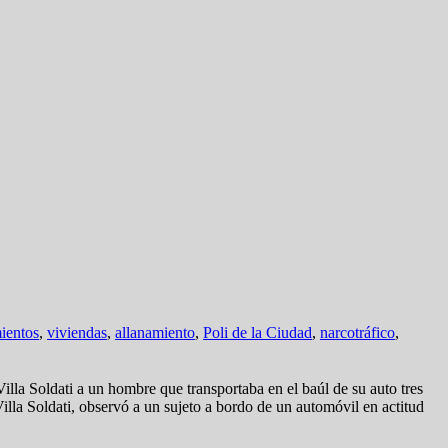
ientos
,
viviendas
,
allanamiento
,
Poli de la Ciudad
,
narcotráfico
,
Villa Soldati a un hombre que transportaba en el baúl de su auto tres
lla Soldati, observó a un sujeto a bordo de un automóvil en actitud