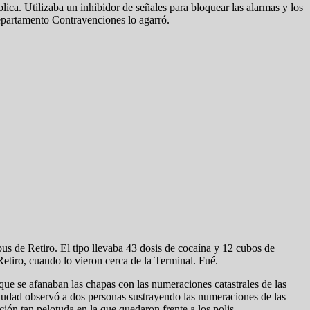
lica. Utilizaba un inhibidor de señales para bloquear las alarmas y los
Departamento Contravenciones lo agarró.
us de Retiro. El tipo llevaba 43 dosis de cocaína y 12 cubos de
Retiro, cuando lo vieron cerca de la Terminal. Fué.
que se afanaban las chapas con las numeraciones catastrales de las
a Ciudad observó a dos personas sustrayendo las numeraciones de las
ción tan pelotuda en la que quedaron frente a los polis.