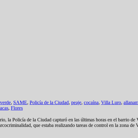
verde
,
SAME
,
Policía de la Ciudad
,
peaje
,
cocaína
,
Villa Luro
,
allanam
acas
,
Flores
o, la Policía de la Ciudad capturó en las últimas horas en el barrio de 
ocriminalidad, que estaba realizando tareas de control en la zona de Vi