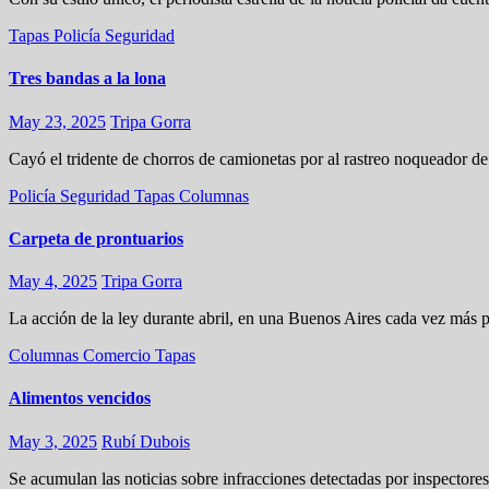
Tapas
Policía
Seguridad
Tres bandas a la lona
May 23, 2025
Tripa Gorra
Cayó el tridente de chorros de camionetas por al rastreo noqueador de 
Policía
Seguridad
Tapas
Columnas
Carpeta de prontuarios
May 4, 2025
Tripa Gorra
La acción de la ley durante abril, en una Buenos Aires cada vez más
Columnas
Comercio
Tapas
Alimentos vencidos
May 3, 2025
Rubí Dubois
Se acumulan las noticias sobre infracciones detectadas por inspecto