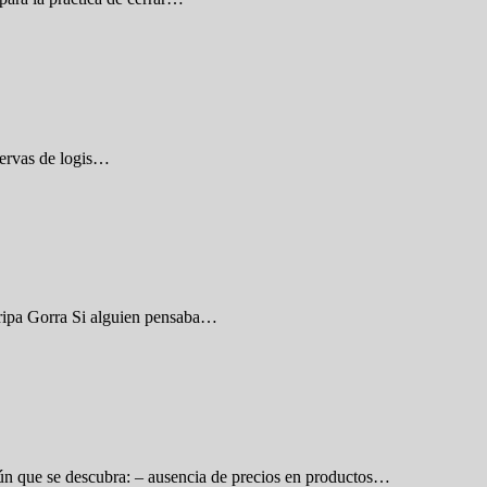
atervas de logis…
Tripa Gorra Si alguien pensaba…
ún que se descubra: – ausencia de precios en productos…