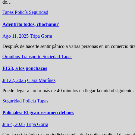
de…
Tapas
Policía
Seguridad
Adentrito todos, chochamu’
Ago 11, 2025
Tripa Gorra
Después de hacerle sentir pánico a varias personas en un comercio ti
Ómnibus
Transporte
Sociedad
Tapas
El 23, a los ponchazos
Jul 22, 2025
Clara Martínez
Puede llegar a tardar más de 40 minutos en llegar la unidad siguiente
Seguridad
Policía
Tapas
Policiales: El gran resumen del mes
Jun 4, 2025
Tripa Gorra
Con su estilo único, el periodista estrella de la noticia policial da 