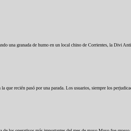
rando una granada de humo en un local chino de Corrientes, la Divi Ant
 a la que recién pasó por una parada. Los usuarios, siempre los perjud
cuenta de los operativos más importantes del mes de mayo Mayo fue grosso