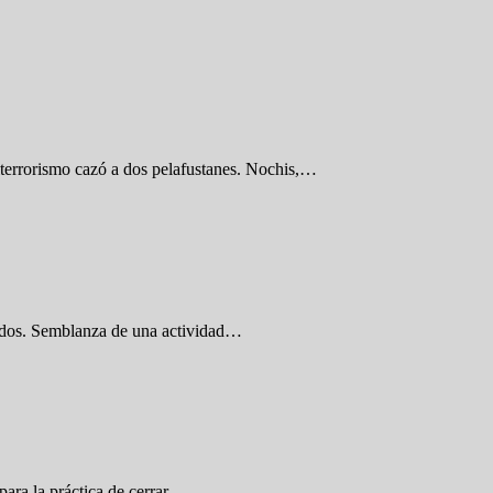
iterrorismo cazó a dos pelafustanes. Nochis,…
icados. Semblanza de una actividad…
 para la práctica de cerrar…