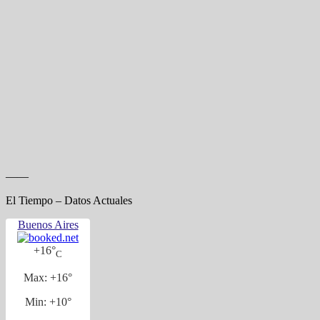
——
El Tiempo – Datos Actuales
Buenos Aires
+
16°
C
Max:
+
16°
Min:
+
10°