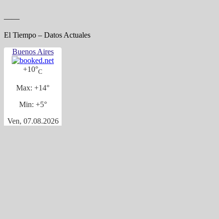
——
El Tiempo – Datos Actuales
Buenos Aires
+
10°
C
Max:
+
14°
Min:
+
5°
Ven, 07.08.2026