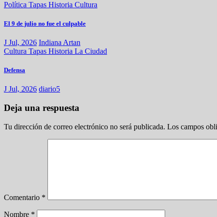
Política
Tapas
Historia
Cultura
El 9 de julio no fue el culpable
J Jul, 2026
Indiana Artan
Cultura
Tapas
Historia
La Ciudad
Defensa
J Jul, 2026
diario5
Deja una respuesta
Tu dirección de correo electrónico no será publicada.
Los campos obli
Comentario
*
Nombre
*