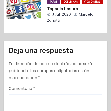
TAPAS
COLUMNAS
VIDA DIGITAL
a
Tapar la basura
J Jul, 2026
Marcelo
d
Zanotti
a
s
Deja una respuesta
Tu dirección de correo electrónico no será
publicada.
Los campos obligatorios están
marcados con
*
Comentario
*