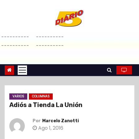
S
a
l
t
----------
----------
a
----------
----------
r
a
l
c
o
n
VARIOS
COLUMNAS
t
Adiós a Tienda La Unión
e
n
Por
Marcelo Zanotti
i
Ago 1, 2016
d