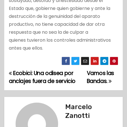
soslayado, desoído y anestesiado desde el
Estado que, gobierne quien gobierne y ante la
destrucción de la genuinidad del aparato
productivo, no tiene capacidad de dar otra
respuesta que no sea la de culpar a
quienes tuvieron los controles administrativos
antes que ellos.
Ecobici: Una odisea por
Vamos las
N
anclajes fuera de servicio
Bandas.
a
v
Marcelo
e
Zanotti
g