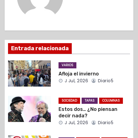
a
c
i
ó
Entrada relacionada
n
VARIOS
d
Afloja el invierno
J Jul, 2026
Diario5
e
e
SOCIEDAD
TAPAS
COLUMNAS
n
Estos dos… ¿No piensan
decir nada?
t
J Jul, 2026
Diario5
r