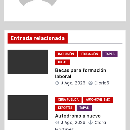
a
c
i
ó
Entrada relacionada
n
INCLUSIÓN
EDUCACIÓN
TAPAS
d
BECAS
Becas para formación
e
laboral
J Ago, 2026
Diario5
e
n
OBRA PÚBLICA
AUTOMOVILISMO
t
DEPORTES
TAPAS
Autódromo a nuevo
r
J Ago, 2026
Clara
Martínez