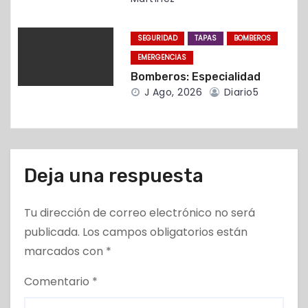
a
d
SEGURIDAD
TAPAS
BOMBEROS
EMERGENCIAS
a
Bomberos: Especialidad
s
J Ago, 2026
Diario5
Deja una respuesta
Tu dirección de correo electrónico no será
publicada.
Los campos obligatorios están
marcados con
*
Comentario
*