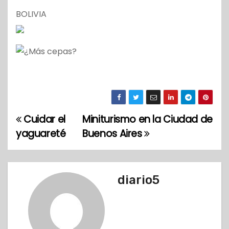
BOLIVIA
Cuidar el
Miniturismo en la Ciudad de
N
yaguareté
Buenos Aires
a
v
diario5
e
g