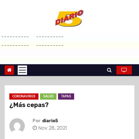
S
a
l
t
----------
----------
a
----------
----------
r
a
l
c
o
n
CORONAVIRUS
SALUD
TAPAS
t
¿Más cepas?
e
n
Por
diario5
i
Nov 28, 2021
d