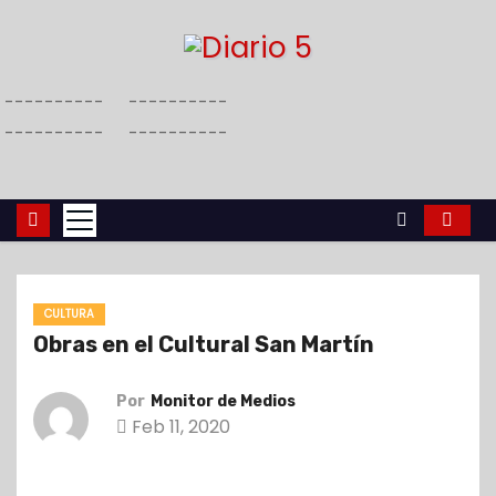
S
a
l
----------
----------
t
----------
----------
a
r
a
l
c
o
CULTURA
n
Obras en el Cultural San Martín
t
e
Por
Monitor de Medios
n
Feb 11, 2020
i
d