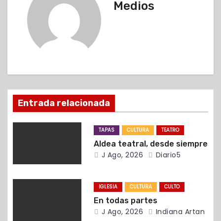
g
Medios
a
c
i
ó
Entrada relacionada
n
d
TAPAS
CULTURA
TEATRO
Aldea teatral, desde siempre
e
J Ago, 2026
Diario5
e
n
IGLESIA
CULTURA
CULTO
En todas partes
t
J Ago, 2026
Indiana Artan