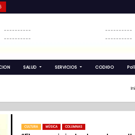
6
----------
----------
----------
----------
CION
SALUD
SERVICIOS
CODIGO
Pol
In
CULTURA
MÚSICA
COLUMNAS