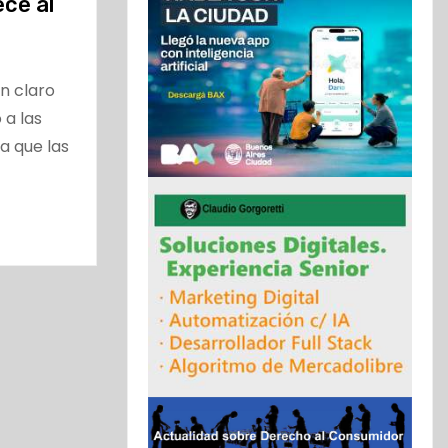
ece al
n claro
 a las
a que las