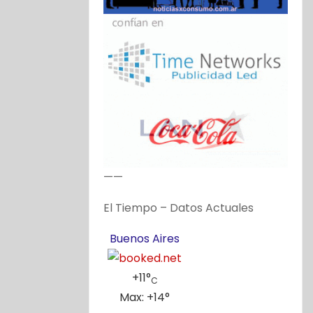
——
El Tiempo – Datos Actuales
Buenos Aires
+
11°
C
Max:
+
14°