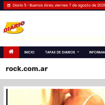
S
Diario 5 -Buenos Aires, viernes 7 de agosto de 202
a
l
t
a
r
a
l
INICIO
TAPAS DE DIARIOS
INFORMA
c
o
rock.com.ar
n
t
e
n
i
d