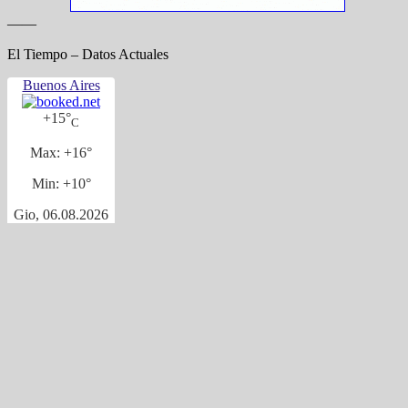
——
El Tiempo – Datos Actuales
Buenos Aires
+
15°
C
Max:
+
16°
Min:
+
10°
Gio, 06.08.2026