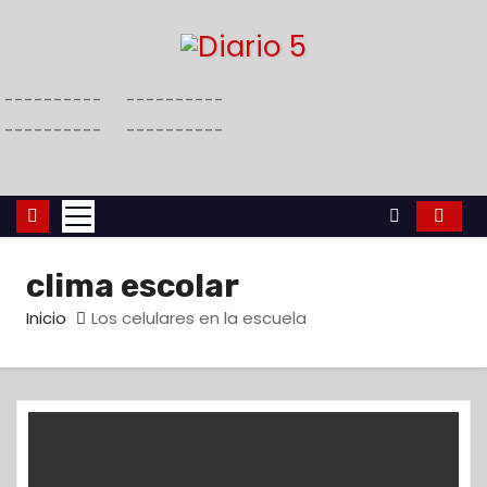
S
a
l
----------
----------
t
----------
----------
a
r
a
l
c
clima escolar
o
n
Inicio
Los celulares en la escuela
t
e
n
i
d