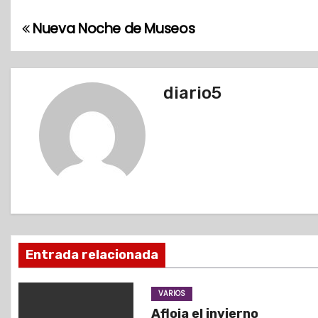
Nueva Noche de Museos
N
a
v
diario5
e
g
a
c
i
Entrada relacionada
ó
VARIOS
n
Afloja el invierno