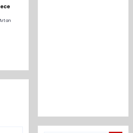
pece
Artan