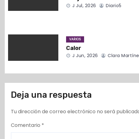
d
J Jul, 2026
Diario5
e
e
VARIOS
n
Calor
t
J Jun, 2026
Clara Martíne
r
a
Deja una respuesta
d
a
Tu dirección de correo electrónico no será publicad
s
Comentario
*