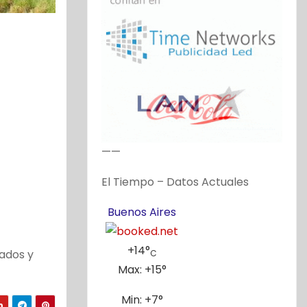
——
El Tiempo – Datos Actuales
Buenos Aires
+
14°
nados y
C
Max:
+
15°
Min:
+
7°