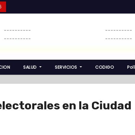
6
----------
----------
----------
----------
CION
SALUD
SERVICIOS
CODIGO
Pol
lectorales en la Ciudad