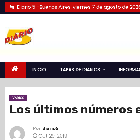
S
Diario 5 -Buenos Aires, viernes 7 de agosto de 202
a
l
t
a
r
a
l
INICIO
TAPAS DE DIARIOS
INFORMA
c
o
n
VARIOS
t
Los últimos números e
e
n
i
Por
diario5
d
Oct 29, 2019