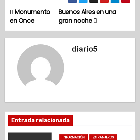
Monumento
Buenos Aires en una
N
en Once
gran noche
a
v
diario5
e
g
a
c
i
ó
Entrada relacionada
n
INFORMACIÓN
EXTRANJEROS