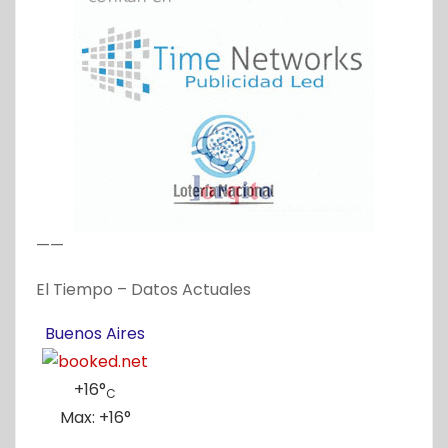
——
El Tiempo – Datos Actuales
Buenos Aires
+
16°
C
Max:
+
16°