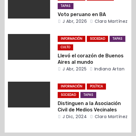
d
TAPAS
Voto peruano en BA
e
J Abr, 2026
Clara Martínez
e
INFORMACIÓN
SOCIEDAD
TAPAS
n
CULTO
t
Llevó el corazón de Buenos
Aires al mundo
r
J Abr, 2025
Indiana Artan
a
INFORMACIÓN
POLÍTICA
d
SOCIEDAD
TAPAS
Distinguen a la Asociación
a
Civil de Medios Vecinales
J Dic, 2024
Clara Martínez
s