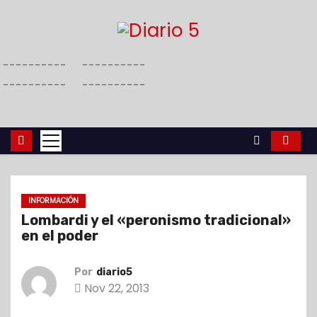
S
a
l
----------
----------
t
----------
----------
a
r
a
l
c
o
INFORMACIÓN
n
Lombardi y el «peronismo tradicional»
t
en el poder
e
n
Por
diario5
i
Nov 22, 2013
d