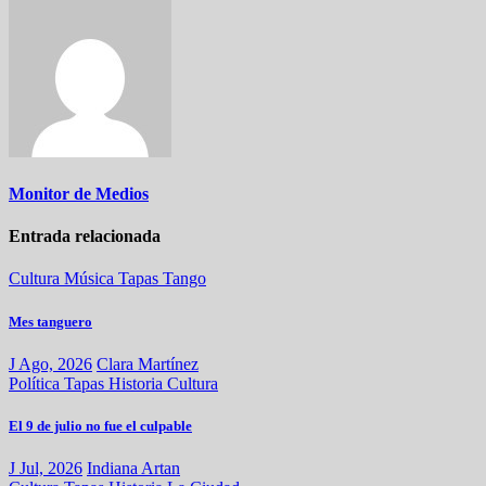
Monitor de Medios
Entrada relacionada
Cultura
Música
Tapas
Tango
Mes tanguero
J Ago, 2026
Clara Martínez
Política
Tapas
Historia
Cultura
El 9 de julio no fue el culpable
J Jul, 2026
Indiana Artan