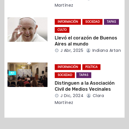
n
Martínez
t
INFORMACIÓN
SOCIEDAD
TAPAS
r
CULTO
a
Llevó el corazón de Buenos
Aires al mundo
d
J Abr, 2025
Indiana Artan
a
INFORMACIÓN
POLÍTICA
s
SOCIEDAD
TAPAS
Distinguen a la Asociación
Civil de Medios Vecinales
J Dic, 2024
Clara
Martínez