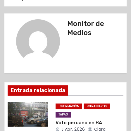
e
g
Monitor de
Medios
a
c
i
ó
n
Entrada relacionada
d
INFORMACIÓN
EXTRANJEROS
e
TAPAS
e
Voto peruano en BA
J Abr, 2026
Clara