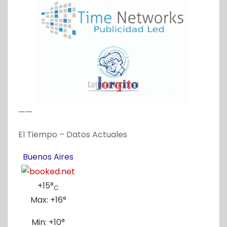
——
El Tiempo – Datos Actuales
Buenos Aires
+
15°
C
Max:
+
16°
Min:
+
10°