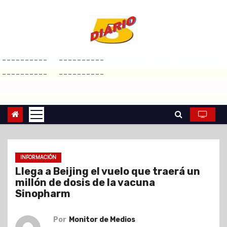
S
a
l
t
----------
----------
a
----------
----------
r
a
l
c
o
n
INFORMACIÓN
t
Llega a Beijing el vuelo que traerá un
e
millón de dosis de la vacuna
n
Sinopharm
i
d
Por
Monitor de Medios