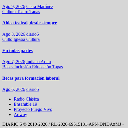
Ago 9, 2026
Clara Martínez
Cultura
Teatro
Tapas
Aldea teatral, desde siempre
Ago 8, 2026
diario5
Culto
Iglesia
Cultura
En todas partes
Ago 7, 2026
Indiana Artan
Becas
Inclusión
Educación
Tapas
Becas para formación laboral
Ago 6, 2026
diario5
Radio Clásica
Ensamble 19
Proyecto Fuego Vivo
Adway
DIARIO 5 © 2010-2026 / RL-2026-69515131-APN-DNDA#MJ -