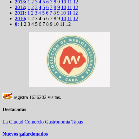
2013
:
1
2
3
4
5
6
7
8
9
10
11
12
2012
:
1
2
3
4
5
6
7
8
9
10
11
12
2011
:
1
2
3
4
5
6
7
8
9
10
11
12
2010
:
1
2
3
4
5
6
7
8
9
10
11
12
0
:
1
2
3
4
5
6
7
8
9
10
11
12
registra
1636202
visitas.
Destacadas
La Ciudad
Comercio
Gastronomía
Tapas
Nuevos galardonados