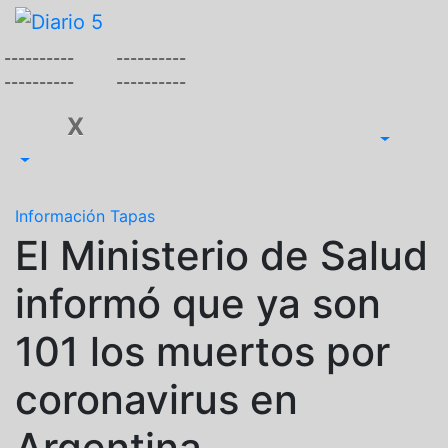
Saltar
al
----------
----------
contenido
----------
----------
X
Información
Tapas
El Ministerio de Salud
informó que ya son
101 los muertos por
coronavirus en
Argentina