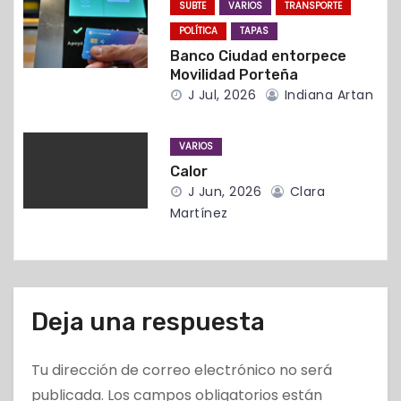
t
SUBTE
VARIOS
TRANSPORTE
r
POLÍTICA
TAPAS
Banco Ciudad entorpece
a
Movilidad Porteña
J Jul, 2026
Indiana Artan
d
a
VARIOS
Calor
s
J Jun, 2026
Clara
Martínez
Deja una respuesta
Tu dirección de correo electrónico no será
publicada.
Los campos obligatorios están