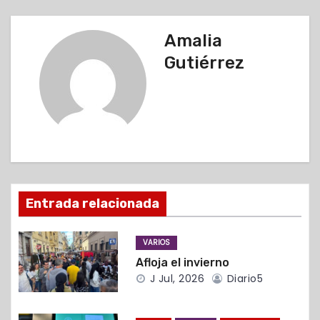
g
Amalia
a
Gutiérrez
c
i
ó
n
d
Entrada relacionada
e
VARIOS
e
Afloja el invierno
J Jul, 2026
Diario5
n