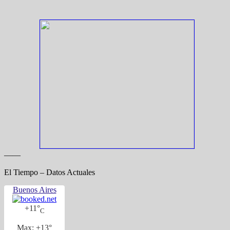
——
El Tiempo – Datos Actuales
Buenos Aires
+
11°
C
Max:
+
13°