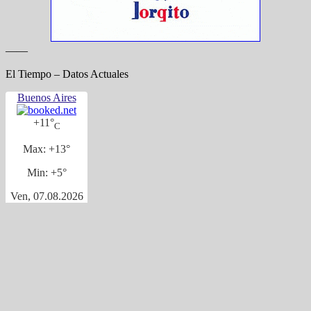
——
El Tiempo – Datos Actuales
Buenos Aires
+
11°
C
Max:
+
13°
Min:
+
5°
Ven, 07.08.2026