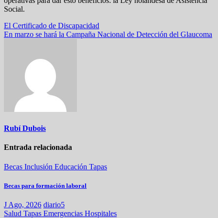
operativas para dar esto beneficios: la Ley holandesa de Asistencia
Social.
Navegación
El Certificado de Discapacidad
En marzo se hará la Campaña Nacional de Detección del Glaucoma
de
entradas
Rubí Dubois
Entrada relacionada
Becas
Inclusión
Educación
Tapas
Becas para formación laboral
J Ago, 2026
diario5
Salud
Tapas
Emergencias
Hospitales