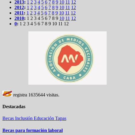
2013
:
1
2
3
4
5
6
7
8
9
10
11
12
2012
:
1
2
3
4
5
6
7
8
9
10
11
12
2011
:
1
2
3
4
5
6
7
8
9
10
11
12
2010
:
1
2
3
4
5
6
7
8
9
10
11
12
0
:
1
2
3
4
5
6
7
8
9
10
11
12
registra
1635644
visitas.
Destacadas
Becas
Inclusión
Educación
Tapas
Becas para formación laboral