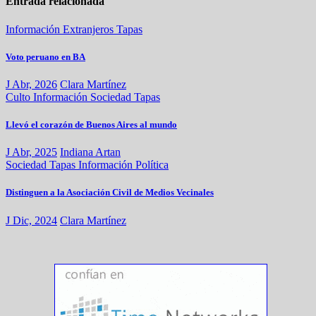
Entrada relacionada
Información
Extranjeros
Tapas
Voto peruano en BA
J Abr, 2026
Clara Martínez
Culto
Información
Sociedad
Tapas
Llevó el corazón de Buenos Aires al mundo
J Abr, 2025
Indiana Artan
Sociedad
Tapas
Información
Política
Distinguen a la Asociación Civil de Medios Vecinales
J Dic, 2024
Clara Martínez