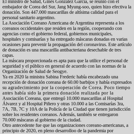
El ministro de Salud, Ginés González García, se reunió con el
embajador de Corea del Sur, Jang Myung-soo, quien hizo efectiva la
donación. Son 447.000 mascarillas de altísima calidad para el
personal sanitario argentino.
La Asociación Coreano Americana de Argentina representa a los
coreanos occidentales que residen en la región, cooperando con
agencias como el gobierno federal, gobiernos municipales,
hospitales y comisarías y ha entregado máscaras donadas en varias
ocasiones para prevenir la propagación del coronavirus. Este artículo
de donación es una mascarilla antibacteriana desechable de tres
capas.
La máscara proporcionada es apta para que la utilice el personal de
seguridad y el público en general de acuerdo con las normas de la
Organización de Salud de Seogye.
Ya en 2020 la ministra Sabina Frederic había encabezado una
recepción de donación coreana de 60.00 barbijos y había expresados
su
agradecimiento por la cooperación de Corea. Poco tiempo
antes había sido la primera donación realizada por la
Asociación Coreana, que entregó 10.000 mascarillas al Hospital
Álvarez y al Hospital Piñero y otras 10.000 a las Comisarías 3ra,
7A, 7B, 7C y 10A de la Policía de la Ciudad que tienen jurisdicción
sobre los residentes coreanos. Además, también se entregaron
70.000 máscaras al gobierno de la ciudad.
Otro antecedente fue que las organizaciones coreano-americanas, a
principio de 2020, en pleno desarrolloo de la pandemia por