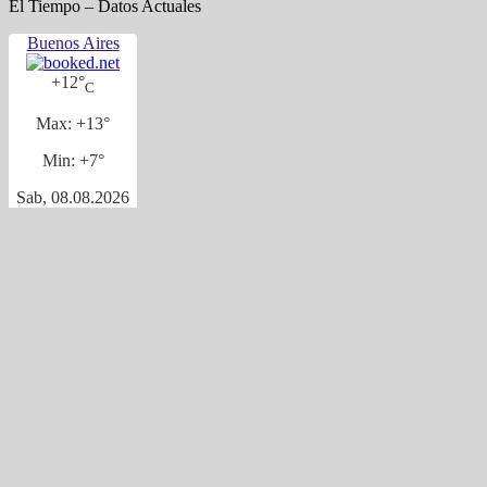
El Tiempo – Datos Actuales
Buenos Aires
+
12°
C
Max:
+
13°
Min:
+
7°
Sab, 08.08.2026