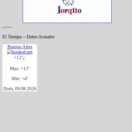
——
El Tiempo – Datos Actuales
Buenos Aires
+
12°
C
Max:
+
13°
Min:
+
4°
Dom, 09.08.2026