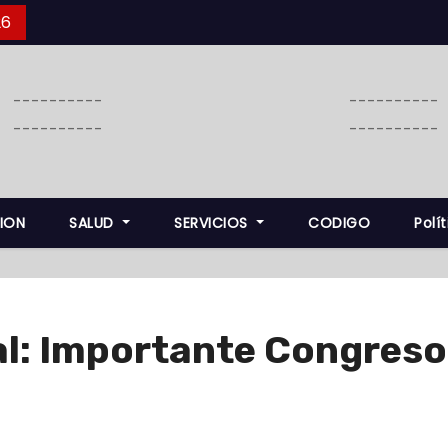
26
----------
----------
----------
----------
ION
SALUD
SERVICIOS
CODIGO
Polí
al: Importante Congreso