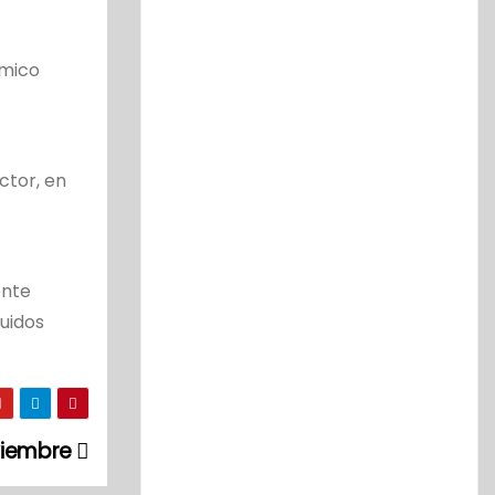
émico
ctor, en
ente
guidos
oviembre