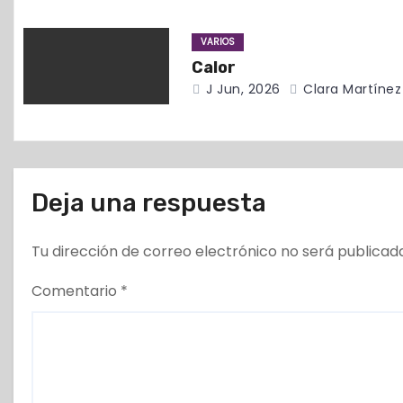
e
VARIOS
n
Calor
t
J Jun, 2026
Clara Martínez
r
a
Deja una respuesta
d
a
Tu dirección de correo electrónico no será publicad
s
Comentario
*