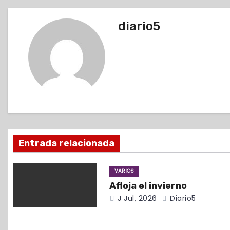
a
v
diario5
e
g
a
c
i
Entrada relacionada
ó
VARIOS
n
Afloja el invierno
d
J Jul, 2026
Diario5
e