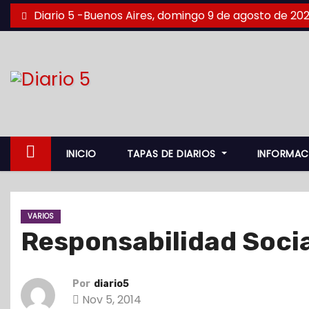
S
Diario 5 -Buenos Aires, domingo 9 de agosto de 20
a
l
t
a
r
a
l
INICIO
TAPAS DE DIARIOS
INFORMAC
c
o
n
VARIOS
t
Responsabilidad Soci
e
n
i
Por
diario5
d
Nov 5, 2014