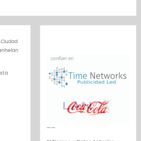
a Ciudad
 anhelan
sta
——