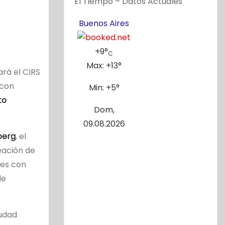
El Tiempo – Datos Actuales
Buenos Aires
+
9°
C
Max:
+
13°
ará el CIRS
 con
Min:
+
5°
to
Dom,
09.08.2026
berg
, el
eación de
nes con
de
iudad