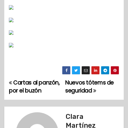
Cartas al panzón,
Nuevos tótems de
N
por el buzón
seguridad
a
v
Clara
e
Martínez