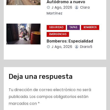
Autódromo a nuevo
r
J Ago, 2026
Clara
Martínez
a
d
SEGURIDAD
TAPAS
BOMBEROS
EMERGENCIAS
a
Bomberos: Especialidad
s
J Ago, 2026
Diario5
Deja una respuesta
Tu dirección de correo electrónico no será
publicada.
Los campos obligatorios están
marcados con
*