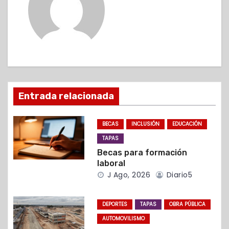
g
a
c
i
ó
Entrada relacionada
n
BECAS
INCLUSIÓN
EDUCACIÓN
d
TAPAS
Becas para formación
e
laboral
J Ago, 2026
Diario5
e
n
DEPORTES
TAPAS
OBRA PÚBLICA
t
AUTOMOVILISMO