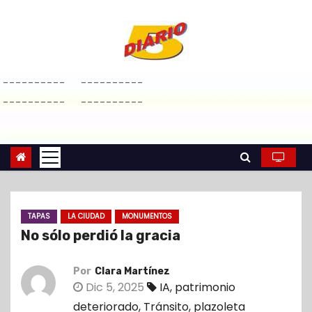
S
a
l
t
----------
----------
a
----------
----------
r
a
l
c
o
n
TAPAS
LA CIUDAD
MONUMENTOS
t
No sólo perdió la gracia
e
n
Por
Clara Martínez
i
Dic 5, 2025
IA
,
patrimonio
d
deteriorado
,
Tránsito
,
plazoleta