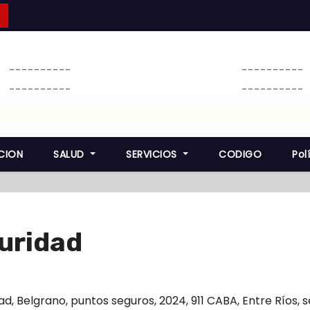
----------
----------
----------
----------
CION
SALUD
SERVICIOS
CODIGO
Pol
uridad
ad
,
Belgrano
,
puntos seguros
,
2024
,
911 CABA
,
Entre Ríos
,
s