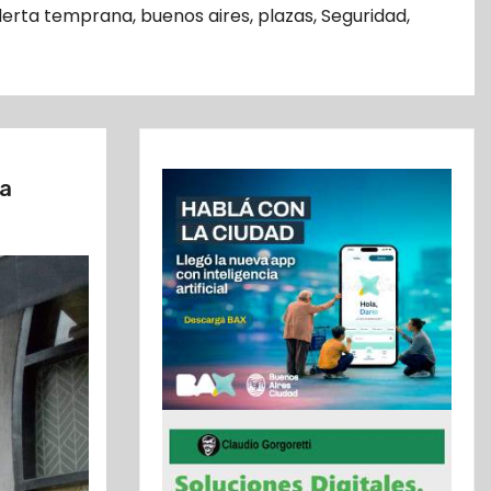
lerta temprana
,
buenos aires
,
plazas
,
Seguridad
,
ra