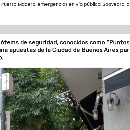
,
Puerto Madero
,
emergencias en vía pública
,
Saavedra
,
a
os tótems de seguridad, conocidos como “Puntos
una apuestas de la Ciudad de Buenos Aires pa
o.