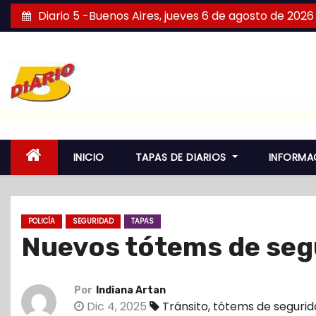
S
Diario 5 -Buenos Aires, jueves 6 de agosto de 2026
a
l
t
a
r
a
l
INICIO
TAPAS DE DIARIOS
INFORMA
c
o
n
POLICÍA
SEGURIDAD
TAPAS
t
Nuevos tótems de seg
e
n
i
Por
Indiana Artan
d
Dic 4, 2025
Tránsito
,
tótems de segurid