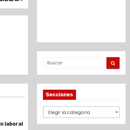
Secciones
S
e
n laboral
c