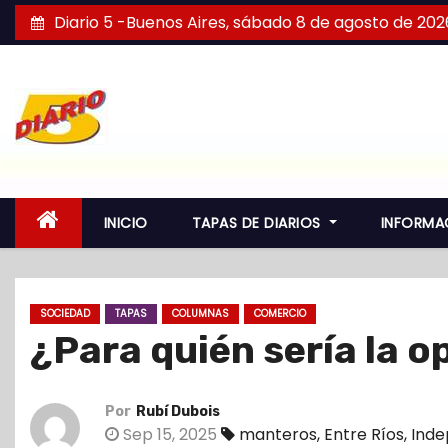
S
Diario 5 -Buenos Aires, sábado 8 de agosto de 202
a
l
t
a
r
a
l
INICIO
TAPAS DE DIARIOS
INFORMA
c
o
n
SOCIEDAD
TAPAS
COLUMNAS
COMERCIO
t
¿Para quién sería la 
e
n
i
Por
Rubí Dubois
d
Sep 15, 2025
manteros
,
Entre Ríos
,
Inde