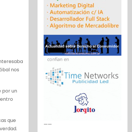
 interesaba
tóbal nos
e por un
centro
icas que
——
 verdad.