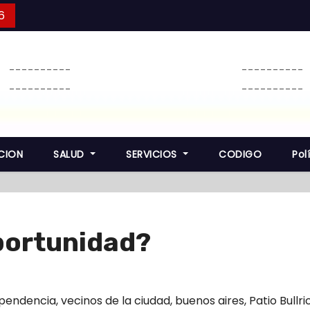
6
----------
----------
----------
----------
CION
SALUD
SERVICIOS
CODIGO
Pol
oportunidad?
pendencia
,
vecinos de la ciudad
,
buenos aires
,
Patio Bullri