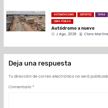
e
e
AUTOMOVILISMO
DEPORTES
TAPAS
OBRA PÚBLICA
n
Autódromo a nuevo
t
J Ago, 2026
Clara Martín
r
a
Deja una respuesta
d
a
Tu dirección de correo electrónico no será publicad
s
Comentario
*