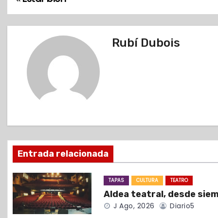
N
a
v
Rubí Dubois
e
g
a
c
i
Entrada relacionada
ó
TAPAS
CULTURA
TEATRO
n
Aldea teatral, desde sie
d
J Ago, 2026
Diario5