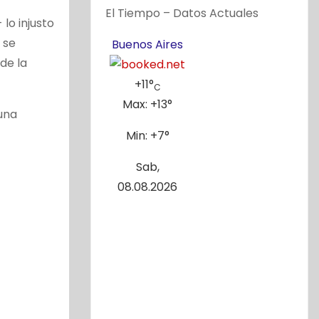
El Tiempo – Datos Actuales
lo injusto
 se
Buenos Aires
de la
+
11°
C
Max:
+
13°
guna
Min:
+
7°
Sab,
08.08.2026