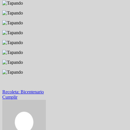
Navegación
Recoleta: Bicentenario
Cumplir
de
entradas