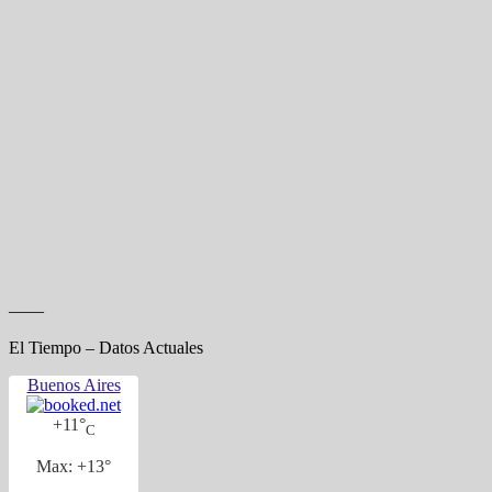
——
El Tiempo – Datos Actuales
Buenos Aires
+
11°
C
Max:
+
13°