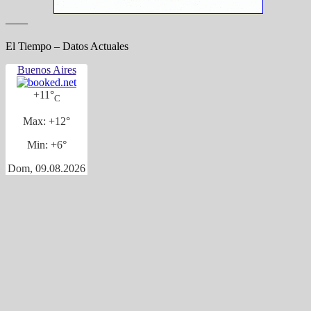
——
El Tiempo – Datos Actuales
Buenos Aires
+
11°
C
Max:
+
12°
Min:
+
6°
Dom, 09.08.2026