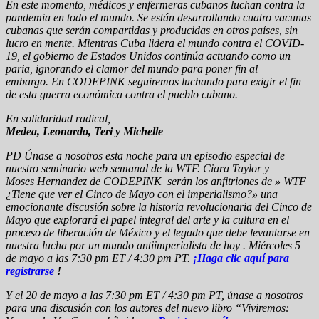
En este momento, médicos y enfermeras cubanos luchan contra la
pandemia en todo el mundo. Se están desarrollando cuatro vacunas
cubanas que serán compartidas y producidas en otros países, sin
lucro en mente. Mientras Cuba lidera el mundo contra el COVID-
19, el gobierno de Estados Unidos continúa actuando como un
paria, ignorando el clamor del mundo para poner fin al
embargo. En CODEPINK seguiremos luchando para exigir el fin
de esta guerra económica contra el pueblo cubano.
En solidaridad radical,
Medea, Leonardo, Teri y Michelle
PD Únase a nosotros esta noche para un episodio especial de
nuestro seminario web semanal de la WTF. Ciara Taylor y
Moses Hernandez de CODEPINK serán los anfitriones de » WTF
¿Tiene que ver el Cinco de Mayo con el imperialismo?» una
emocionante discusión sobre la historia revolucionaria del Cinco de
Mayo que explorará el papel integral del arte y la cultura en el
proceso de liberación de México y el legado que debe levantarse en
nuestra lucha por un mundo antiimperialista de hoy . Miércoles 5
de mayo a las 7:30 pm ET / 4:30 pm PT.
¡Haga clic aquí para
registrarse
!
Y el 20 de mayo a las 7:30 pm ET / 4:30 pm PT, únase a nosotros
para una discusión con los autores del nuevo libro “Viviremos: