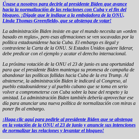
Únase a nosotros para decirle al presidente Biden que avance
hacia la normalización de las relaciones con Cuba y el fin del
bloqueo. ¡Dígale que le indique a la embajadora de la ONU,
Linda Thomas-Greenfieldo, que se abstenga de votar!
La administración Biden insiste en que el mundo necesita un «orden
basado en reglas», pero esas afirmaciones se ven socavadas por la
política estadounidense hacia Cuba. El embargo es ilegal y
contraviene la Carta de la ONU. Si Estados Unidos quiere liderar,
debe predicar con el ejemplo y acatar el derecho internacional.
La próxima votación de la ONU el 23 de junio es una oportunidad
para que el presidente Biden mantenga su promesa de campaña de
abandonar las políticas fallidas hacia Cuba de la era Trump. Al
abstenerse, la administración Biden le indicará al Congreso, al
pueblo estadounidense y al pueblo cubano que se toma en serio
volver a comprometerse con Cuba sobre la base del respeto y la
amistad. La administración Biden también debería aprovechar ese
día para anunciar una nueva política de normalización con miras a
poner fin al embargo.
¡Haga clic aquí para pedirle al presidente Biden que se abstenga
en la votación de la ONU el 23 de junio y anuncie sus intenciones
de normalizar las relaciones y levantar el bloqueo!