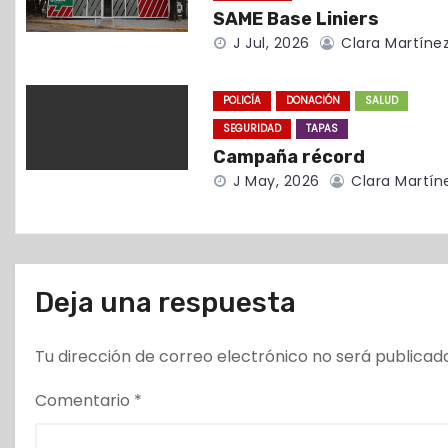
d
SAME Base Liniers
J Jul, 2026
Clara Martíne
e
e
POLICÍA
DONACIÓN
SALUD
SEGURIDAD
TAPAS
n
Campaña récord
t
J May, 2026
Clara Martín
r
a
Deja una respuesta
d
a
Tu dirección de correo electrónico no será publicad
s
Comentario
*