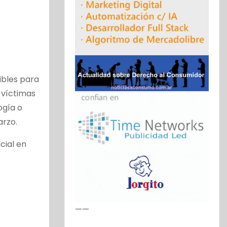
ibles para
 víctimas
ogía o
arzo.
cial en
——