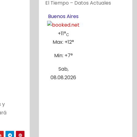
El Tiempo – Datos Actuales
Buenos Aires
+
11°
C
Max:
+
12°
Min:
+
7°
Sab,
08.08.2026
 y
ará