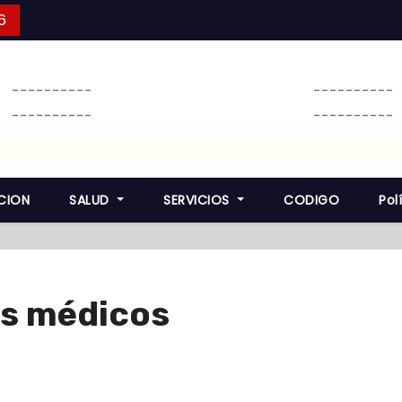
6
----------
----------
----------
----------
CION
SALUD
SERVICIOS
CODIGO
Pol
os médicos