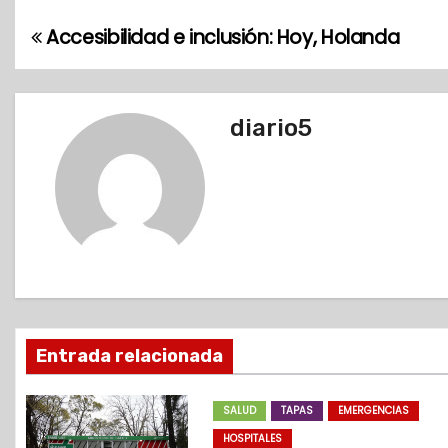
Accesibilidad e inclusión: Hoy, Holanda
N
a
v
diario5
e
g
a
c
i
Entrada relacionada
ó
SALUD
TAPAS
EMERGENCIAS
n
HOSPITALES