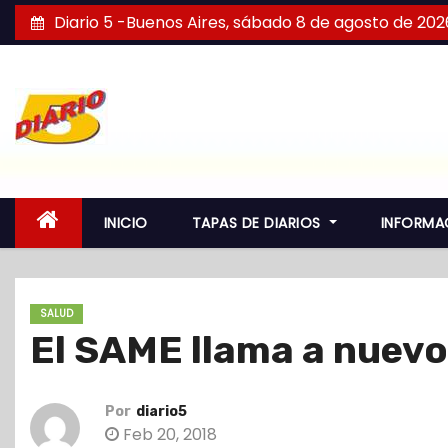
S
Diario 5 -Buenos Aires, sábado 8 de agosto de 202
a
l
t
a
r
a
l
INICIO
TAPAS DE DIARIOS
INFORMA
c
o
n
SALUD
t
El SAME llama a nuev
e
n
i
Por
diario5
d
Feb 20, 2018